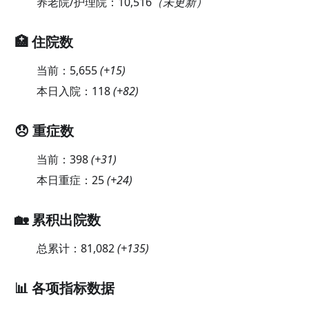
养老院/护理院：
10,516
（未更新）
🏥 住院数
当前：
5,655
(
+15
)
本日入院：
118
(
+82
)
😞 重症数
当前：
398
(
+31
)
本日重症：
25
(
+24
)
🏡 累积出院数
总累计：
81,082
(
+135
)
📊 各项指标数据