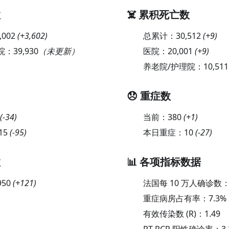
数
☠️ 累积死亡数
,002
(
+3,602
)
总累计：
30,512
(
+9
)
院：
39,930
（未更新）
医院：
20,001
(
+9
)
养老院/护理院：
10,511
😞 重症数
(
-34
)
当前：
380
(
+1
)
15
(
-95
)
本日重症：
10
(
-27
)
数
📊 各项指标数据
950
(
+121
)
法国每 10 万人确诊数
重症病房占有率：
7.3
%
有效传染数 (R)：
1.49