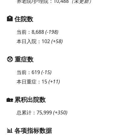
养老院/护理院：
10,488
（未更新）
🏥 住院数
当前：
8,688
(
-198
)
本日入院：
102
(
+58
)
😞 重症数
当前：
619
(
-15
)
本日重症：
15
(
+11
)
🏡 累积出院数
总累计：
75,999
(
+350
)
📊 各项指标数据