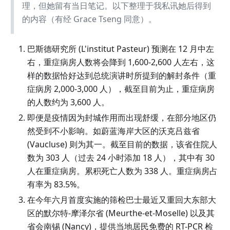
理，但她留有当日笔记。以下整理于我私讯她后得到
的内容（有经 Grace Tseng 同意）。
巴斯德研究所
(
L'institut Pasteur
)
预测在 12 月中左
右，重症病房人数将会降到 1,600-2,600 人左右，这
样的数据恰好达到总统演讲时所提到的解封条件（重
症病房 2,000-3,000 人），截至目前为止，重症病房
的人数约为 3,600 人。
即便是疫情因为封城作用而出现舒缓，在部分地区仍
然受到不小影响。如蔚蓝海岸大区的沃克吕兹省
(
Vaucluse
)
则为其一。截至目前的数据，该省住院人
数为 303 人（过去 24 小时添加 18 人），其中有 30
人在重症病房。累积死亡人数为 338 人。重症病房占
有率为 83.5%。
在今年六月首度实施的筛检巴士最近又重回大东部大
区的默尔特-摩泽尔省
(
Meurthe-et-Moselle
)
以及其
省会南锡
(
Nancy
)
，提供当地居民免费的 RT-PCR 检