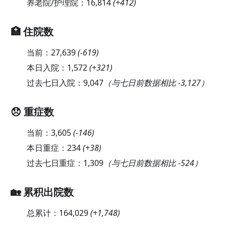
养老院/护理院：
16,814
(
+412
)
🏥 住院数
当前：
27,639
(
-619
)
本日入院：
1,572
(
+321
)
过去七日入院：
9,047
（与七日前数据相比 -3,127）
😞 重症数
当前：
3,605
(
-146
)
本日重症：
234
(
+38
)
过去七日重症：
1,309
（与七日前数据相比 -524）
🏡 累积出院数
总累计：
164,029
(
+1,748
)