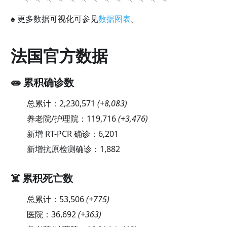
♠
更多数据可视化可参见
数据图表
。
法国官方数据
🧫 累积确诊数
总累计：
2,230,571
(
+8,083
)
养老院/护理院：
119,716
(
+3,476
)
新增 RT-PCR 确诊：
6,201
新增抗原检测确诊：
1,882
☠️ 累积死亡数
总累计：
53,506
(
+775
)
医院：
36,692
(
+363
)