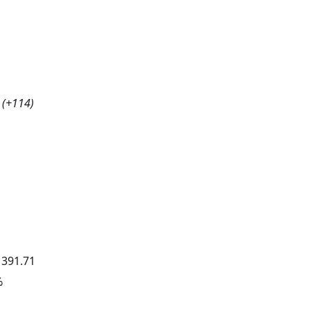
(
+114
)
：
391.71
%