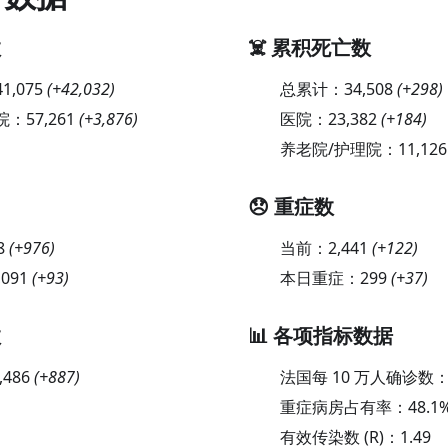
数
☠️ 累积死亡数
41,075
(
+42,032
)
总累计：
34,508
(
+298
)
院：
57,261
(
+3,876
)
医院：
23,382
(
+184
)
养老院/护理院：
11,126
😞 重症数
8
(
+976
)
当前：
2,441
(
+122
)
,091
(
+93
)
本日重症：
299
(
+37
)
数
📊 各项指标数据
,486
(
+887
)
法国每 10 万人确诊数
重症病房占有率：
48.1
有效传染数 (R)：
1.49