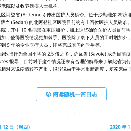
个养老院以及收养残疾人士机构。
大区阿登省
(
Ardennes
)
传出医护人员确诊。位于沙勒维尔-梅济
与萨当
(
Sedan
)
的北阿登社区医院目前约有上百位医护人员确诊。这
院，其中 10 名病患在重症加护，加上这些确诊医护人员目前
增加，使得医院情况更加棘手。医院除了剩下人员的工时增加外
到 5 年的专业医疗人员，即将完成实习的学生等。
人确诊数指针为全国平均的 2.5 倍之多，萨瓦省
(
Savoie
)
成为目前疫
Minutes 报导，目前对于这个情况还未有合理的解释来了解此省
相对来说疫情较不严重，报导说由于手术重新调度，复苏床由 18 
🎲 阅读随机一篇日志
 月 12 日（周四）
2020 年 