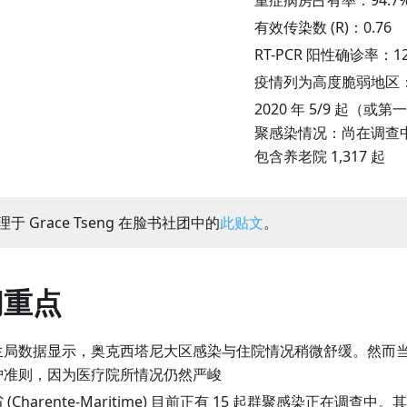
重症病房占有率：
94.7
有效传染数 (R)：
0.76
RT-PCR 阳性确诊率：
1
疫情列为高度脆弱地区：共
2020 年 5/9 起（或第
聚感染情况：尚在调查中的
包含养老院 1,317 起
于 Grace Tseng 在脸书社团中的
此贴文
。
闻重点
生局数据显示，奥克西塔尼大区感染与住院情况稍微舒缓。然而
护准则，因为医疗院所情况仍然严峻
省
(
Charente-Maritime
)
目前正有 15 起群聚感染正在调查中。