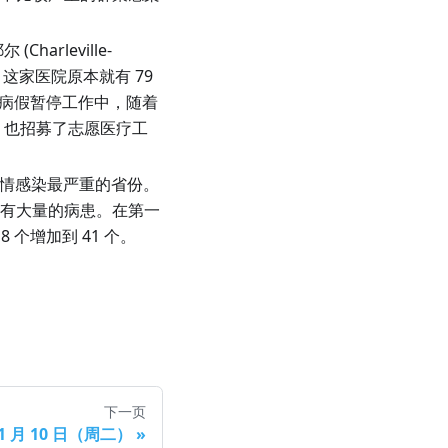
耶尔
(
Charleville-
家医院原本就有 79
均病假暂停工作中，随着
，也招募了志愿医疗工
情感染最严重的省份。
为何有大量的病患。在第一
个增加到 41 个。
下一页
11 月 10 日（周二）
»