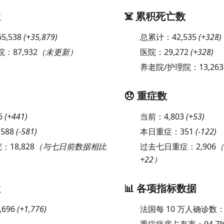
数
☠️ 累积死亡数
65,538
(
+35,879
)
总累计：
42,535
(
+328
)
院：
87,932
（未更新）
医院：
29,272
(
+328
)
养老院/护理院：
13,263
😞 重症数
6
(
+441
)
当前：
4,803
(
+53
)
,588
(
-581
)
本日重症：
351
(
-122
)
院：
18,828
（与七日前数据相比
过去七日重症：
2,906
（
+22）
数
📊 各项指标数据
,696
(
+1,776
)
法国每 10 万人确诊数