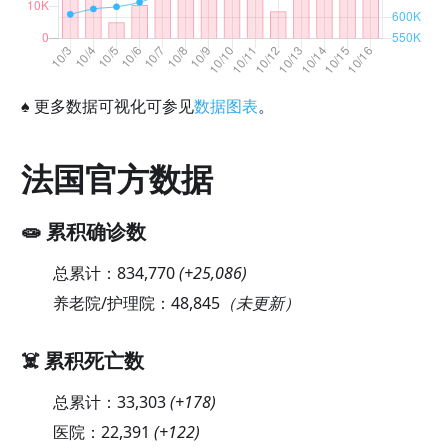
♠
更多数据可视化可参见
数据图表
。
法国官方数据
🧫 累积确诊数
总累计：
834,770
(
+25,086
)
养老院/护理院：
48,845
（未更新）
☠️ 累积死亡数
总累计：
33,303
(
+178
)
医院：
22,391
(
+122
)