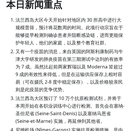
本日新闻重点
法兰西岛大区今天开始针对地区内 30 所高中进行大
规模普筛，预计将花数周的时间。此项行动宗旨在于
能够提早检测到确诊患者并阻断感染链，进而更能保
护年轻人，他们的家庭，以及整个教育社群。
又有一个疫苗的消息，来自英国的阿斯利康制药与牛
津大学研发的肺炎疫苗在第三期测试中达到的有效率
为 7 成。虽然比起前两家辉瑞以及 Moderna 皆超过
9 成的有效性来得低，但是在运输供应保存上相对容
易（可在摄氏 2-8 度中稳定保存），以及价格较亲民
则是此疫苗的竞争优势。
法兰西岛大区预订了 10 万个抗原检测试剂，并将于
本周开始在各职业训练中心进行检测。首先会在塞纳-
圣但尼省
(
Seine-Saint-Denis
)
以及塞纳马恩省
(
Seine-et-Marne
)
实施，再延伸到其他省。
尼姆机场
(
Nîmes-Garons
)
实施抗原检测措施，是由