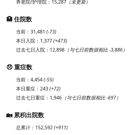
养老院/护理院：
15,287
（未更新）
🏥 住院数
当前：
31,481
(
-73
)
本日入院：
1,377
(
+473
)
过去七日入院：
12,898
（与七日前数据相比 -3,886）
😞 重症数
当前：
4,454
(
-55
)
本日重症：
243
(
+72
)
过去七日重症：
1,946
（与七日前数据相比 -697）
🏡 累积出院数
总累计：
152,592
(
+911
)