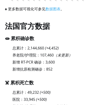
♠
更多数据可视化可参见
数据图表
。
法国官方数据
🧫 累积确诊数
总累计：
2,144,660
(
+4,452
)
养老院/护理院：
107,460
（未更新）
新增 RT-PCR 确诊：
3,600
新增抗原检测确诊：
852
☠️ 累积死亡数
总累计：
49,232
(
+500
)
医院：
33,945
(
+500
)