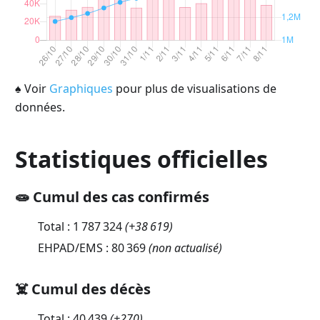
♠
Voir
Graphiques
pour plus de visualisations de
données.
Statistiques officielles
🧫 Cumul des cas confirmés
Total :
1 787 324
(
+38 619
)
EHPAD/EMS :
80 369
(non actualisé)
☠️ Cumul des décès
Total :
40 439
(
+270
)