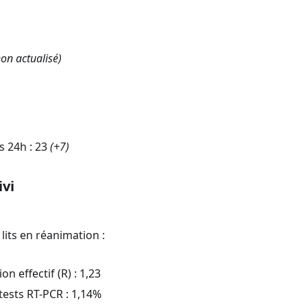
on actualisé)
s 24h :
23
(
+7
)
ivi
lits en réanimation :
n effectif (R) :
1,23
 tests RT-PCR :
1,14
%