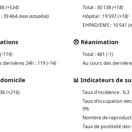
38
(
+534
)
Total :
30 138
(
+18
)
 :
39 464
(non actualisé)
Hôpital :
19 597
(
+18
)
EHPAD/EMS :
10 541
(n
sations
😞 Réanimation
(
-119
)
Total :
481
(
-1
)
s dernières 24h :
119
(
-14
)
Au cours des dernière
 domicile
📊 Indicateurs de su
036
(
+216
)
Taux d'incidence :
6,3
Taux d’occupation des 
9
%
Nombre de reproductio
Taux de positivité des