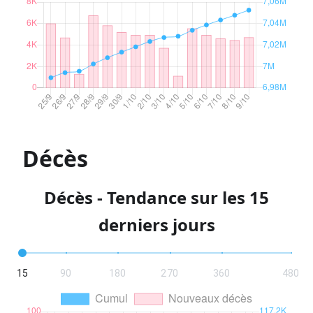
Décès
Décès - Tendance sur les 15
derniers jours
15
90
180
270
360
480