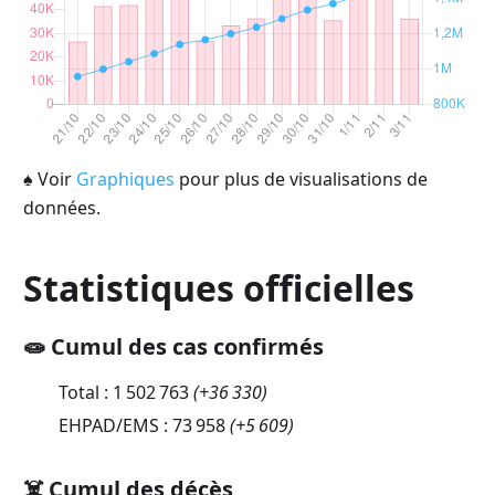
♠
Voir
Graphiques
pour plus de visualisations de
données.
Statistiques officielles
🧫 Cumul des cas confirmés
Total :
1 502 763
(
+36 330
)
EHPAD/EMS :
73 958
(
+5 609
)
☠️ Cumul des décès