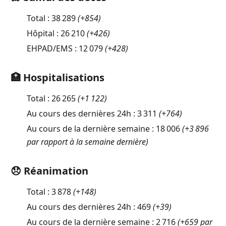
Total :
38 289
(
+854
)
Hôpital :
26 210
(
+426
)
EHPAD/EMS :
12 079
(
+428
)
🏥 Hospitalisations
Total :
26 265
(
+1 122
)
Au cours des dernières 24h :
3 311
(
+764
)
Au cours de la dernière semaine :
18 006
(+3 896
par rapport à la semaine dernière)
😞 Réanimation
Total :
3 878
(
+148
)
Au cours des dernières 24h :
469
(
+39
)
Au cours de la dernière semaine :
2 716
(+659 par