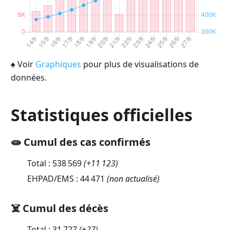
♠
Voir
Graphiques
pour plus de visualisations de
données.
Statistiques officielles
🧫 Cumul des cas confirmés
Total :
538 569
(
+11 123
)
EHPAD/EMS :
44 471
(non actualisé)
☠️ Cumul des décès
Total :
31 727
(
+27
)