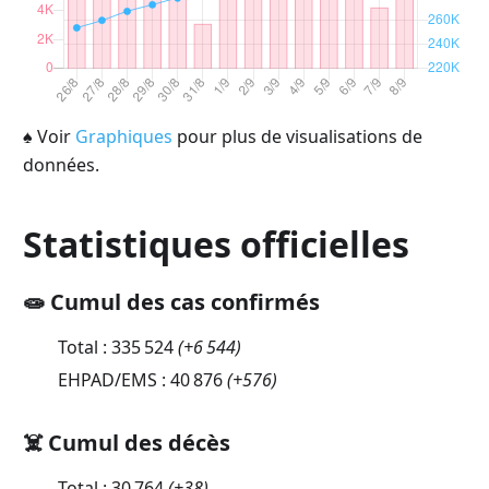
♠
Voir
Graphiques
pour plus de visualisations de
données.
Statistiques officielles
🧫 Cumul des cas confirmés
Total :
335 524
(
+6 544
)
EHPAD/EMS :
40 876
(
+576
)
☠️ Cumul des décès
Total :
30 764
(
+38
)