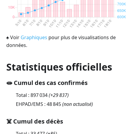
♠
Voir
Graphiques
pour plus de visualisations de
données.
Statistiques officielles
🧫 Cumul des cas confirmés
Total :
897 034
(
+29 837
)
EHPAD/EMS :
48 845
(non actualisé)
☠️ Cumul des décès
Total :
33 477
(
+85
)