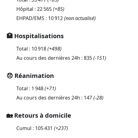
Hôpital :
22 565
(
+85
)
EHPAD/EMS :
10 912
(non actualisé)
🏥 Hospitalisations
Total :
10 918
(
+498
)
Au cours des dernières 24h :
835
(
-151
)
😞 Réanimation
Total :
1 948
(
+71
)
Au cours des dernières 24h :
147
(
-28
)
🏡 Retours à domicile
Cumul :
105 431
(
+237
)