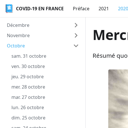
COVID-19 EN FRANCE
COVID-19 EN FRANCE
Préface
2021
202
Décembre
Merc
Novembre
jeu. 31 décembre
Octobre
mer. 30 décembre
lun. 30 novembre
Résumé quoti
mar. 29 décembre
dim. 29 novembre
sam. 31 octobre
lun. 28 décembre
sam. 28 novembre
ven. 30 octobre
dim. 27 décembre
ven. 27 novembre
jeu. 29 octobre
sam. 26 décembre
jeu. 26 novembre
mer. 28 octobre
ven. 25 décembre
mer. 25 novembre
mar. 27 octobre
jeu. 24 décembre
mar. 24 novembre
lun. 26 octobre
mer. 23 décembre
lun. 23 novembre
dim. 25 octobre