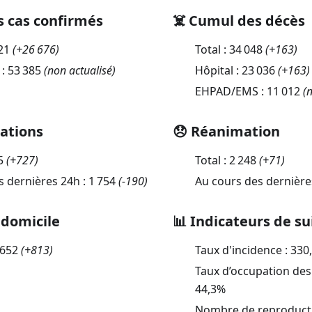
s cas confirmés
☠️ Cumul des décès
21
(
+26 676
)
Total :
34 048
(
+163
)
 :
53 385
(non actualisé)
Hôpital :
23 036
(
+163
)
EHPAD/EMS :
11 012
(n
sations
😞 Réanimation
5
(
+727
)
Total :
2 248
(
+71
)
s dernières 24h :
1 754
(
-190
)
Au cours des dernière
 domicile
📊 Indicateurs de su
 652
(
+813
)
Taux d'incidence :
330
Taux d’occupation des 
44,3
%
Nombre de reproductio