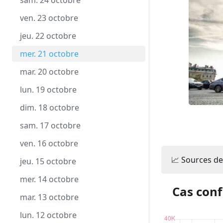
mar. 22 décembre
dim. 22 novembre
sam. 24 octobre
lun. 21 décembre
sam. 21 novembre
ven. 23 octobre
dim. 20 décembre
ven. 20 novembre
jeu. 22 octobre
sam. 19 décembre
jeu. 19 novembre
mer. 21 octobre
ven. 18 décembre
mer. 18 novembre
mar. 20 octobre
jeu. 17 décembre
mar. 17 novembre
lun. 19 octobre
mer. 16 décembre
lun. 16 novembre
dim. 18 octobre
mar. 15 décembre
dim. 15 novembre
sam. 17 octobre
lun. 14 décembre
sam. 14 novembre
ven. 16 octobre
📈 Sources de
dim. 13 décembre
ven. 13 novembre
jeu. 15 octobre
sam. 12 décembre
jeu. 12 novembre
mer. 14 octobre
Cas conf
ven. 11 décembre
mer. 11 novembre
mar. 13 octobre
jeu. 10 décembre
mar. 10 novembre
lun. 12 octobre