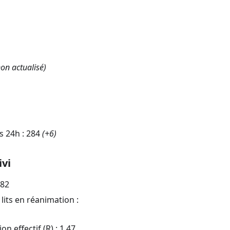
on actualisé)
s 24h :
284
(
+6
)
ivi
,82
lits en réanimation :
n effectif (R) :
1,47