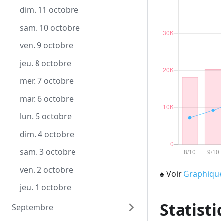
mer. 9 décembre
lun. 9 novembre
dim. 11 octobre
mar. 8 décembre
dim. 8 novembre
sam. 10 octobre
lun. 7 décembre
sam. 7 novembre
ven. 9 octobre
dim. 6 décembre
ven. 6 novembre
jeu. 8 octobre
sam. 5 décembre
jeu. 5 novembre
mer. 7 octobre
ven. 4 décembre
mer. 4 novembre
mar. 6 octobre
jeu. 3 décembre
mar. 3 novembre
lun. 5 octobre
mer. 2 décembre
lun. 2 novembre
dim. 4 octobre
mar. 1 décembre
dim. 1 novembre
sam. 3 octobre
ven. 2 octobre
♠
Voir
Graphiqu
jeu. 1 octobre
Statisti
Septembre