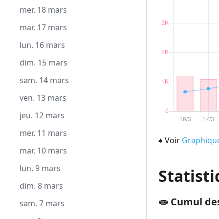
mer. 9 décembre
lun. 9 novembre
dim. 11 octobre
ven. 11 septembre
jeu. 13 août
mar. 14 juillet
dim. 14 juin
sam. 16 mai
jeu. 16 avril
mer. 18 mars
mar. 8 décembre
dim. 8 novembre
sam. 10 octobre
jeu. 10 septembre
mer. 12 août
lun. 13 juillet
sam. 13 juin
ven. 15 mai
mer. 15 avril
mar. 17 mars
lun. 7 décembre
sam. 7 novembre
ven. 9 octobre
mer. 9 septembre
mar. 11 août
dim. 12 juillet
ven. 12 juin
jeu. 14 mai
mar. 14 avril
lun. 16 mars
dim. 6 décembre
ven. 6 novembre
jeu. 8 octobre
mar. 8 septembre
lun. 10 août
sam. 11 juillet
jeu. 11 juin
mer. 13 mai
lun. 13 avril
dim. 15 mars
sam. 5 décembre
jeu. 5 novembre
mer. 7 octobre
lun. 7 septembre
dim. 9 août
ven. 10 juillet
mer. 10 juin
mar. 12 mai
dim. 12 avril
sam. 14 mars
ven. 4 décembre
mer. 4 novembre
mar. 6 octobre
dim. 6 septembre
sam. 8 août
jeu. 9 juillet
mar. 9 juin
lun. 11 mai
sam. 11 avril
ven. 13 mars
jeu. 3 décembre
mar. 3 novembre
lun. 5 octobre
sam. 5 septembre
ven. 7 août
mer. 8 juillet
lun. 8 juin
dim. 10 mai
ven. 10 avril
jeu. 12 mars
mer. 2 décembre
lun. 2 novembre
dim. 4 octobre
ven. 4 septembre
jeu. 6 août
mar. 7 juillet
dim. 7 juin
sam. 9 mai
jeu. 9 avril
mer. 11 mars
♠
Voir
Graphiqu
mar. 1 décembre
dim. 1 novembre
sam. 3 octobre
jeu. 3 septembre
mer. 5 août
lun. 6 juillet
sam. 6 juin
ven. 8 mai
mer. 8 avril
mar. 10 mars
ven. 2 octobre
mer. 2 septembre
mar. 4 août
dim. 5 juillet
ven. 5 juin
jeu. 7 mai
mar. 7 avril
lun. 9 mars
Statisti
jeu. 1 octobre
mar. 1 septembre
lun. 3 août
sam. 4 juillet
jeu. 4 juin
mer. 6 mai
lun. 6 avril
dim. 8 mars
🧫 Cumul de
dim. 2 août
ven. 3 juillet
mer. 3 juin
mar. 5 mai
dim. 5 avril
sam. 7 mars