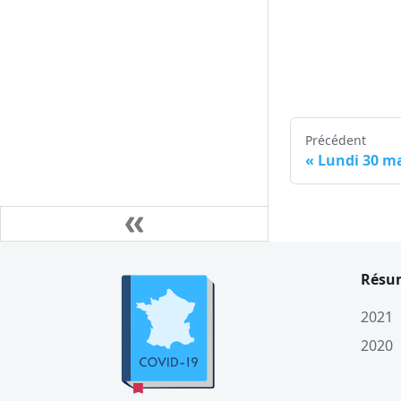
Précédent
«
Lundi 30 m
Résu
2021
2020