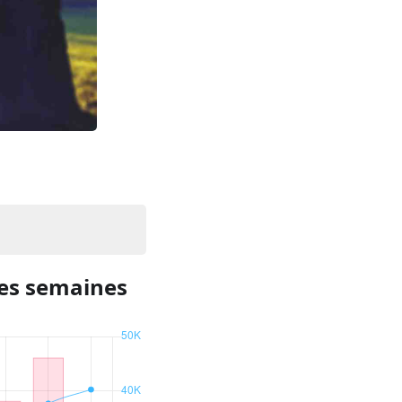
res semaines