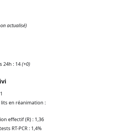
on actualisé)
s 24h :
14
(
+0
)
ivi
91
lits en réanimation :
n effectif (R) :
1,36
 tests RT-PCR :
1,4
%