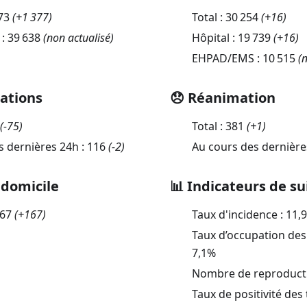
73
(
+1 377
)
Total :
30 254
(
+16
)
 :
39 638
(non actualisé)
Hôpital :
19 739
(
+16
)
EHPAD/EMS :
10 515
(n
sations
😞 Réanimation
(
-75
)
Total :
381
(
+1
)
s dernières 24h :
116
(
-2
)
Au cours des dernière
 domicile
📊 Indicateurs de su
667
(
+167
)
Taux d'incidence :
11,
Taux d’occupation des 
7,1
%
Nombre de reproductio
Taux de positivité des