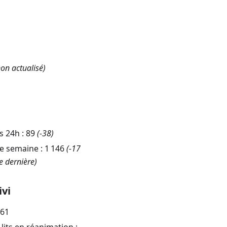
on actualisé)
s 24h :
89
(
-38
)
re semaine :
1 146
(-17
e dernière)
ivi
,61
lits en réanimation :