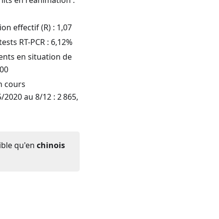
n effectif (R) :
1,07
 tests RT-PCR :
6,12
%
ts en situation de
100
n cours
/2020 au 8/12 : 2 865,
ible qu'en
chinois