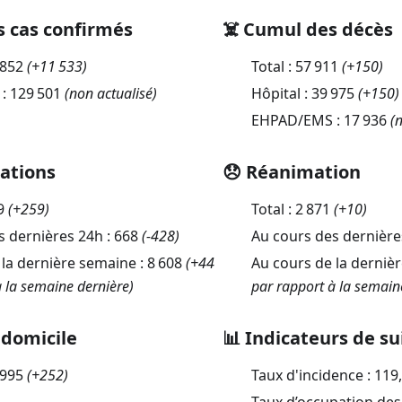
s cas confirmés
☠️ Cumul des décès
 852
(
+11 533
)
Total :
57 911
(
+150
)
 :
129 501
(non actualisé)
Hôpital :
39 975
(
+150
)
EHPAD/EMS :
17 936
(n
sations
😞 Réanimation
9
(
+259
)
Total :
2 871
(
+10
)
s dernières 24h :
668
(
-428
)
Au cours des dernière
 la dernière semaine :
8 608
(+44
Au cours de la derniè
à la semaine dernière)
par rapport à la semain
 domicile
📊 Indicateurs de su
 995
(
+252
)
Taux d'incidence :
119
Taux d’occupation des 