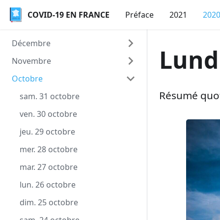
COVID-19 EN FRANCE
COVID-19 EN FRANCE
Préface
2021
202
Décembre
Lundi
Novembre
jeu. 31 décembre
Octobre
mer. 30 décembre
lun. 30 novembre
Résumé quoti
mar. 29 décembre
dim. 29 novembre
sam. 31 octobre
lun. 28 décembre
sam. 28 novembre
ven. 30 octobre
dim. 27 décembre
ven. 27 novembre
jeu. 29 octobre
sam. 26 décembre
jeu. 26 novembre
mer. 28 octobre
ven. 25 décembre
mer. 25 novembre
mar. 27 octobre
jeu. 24 décembre
mar. 24 novembre
lun. 26 octobre
mer. 23 décembre
lun. 23 novembre
dim. 25 octobre