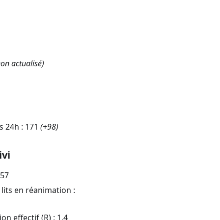
on actualisé)
s 24h :
171
(
+98
)
ivi
,57
lits en réanimation :
n effectif (R) :
1,4