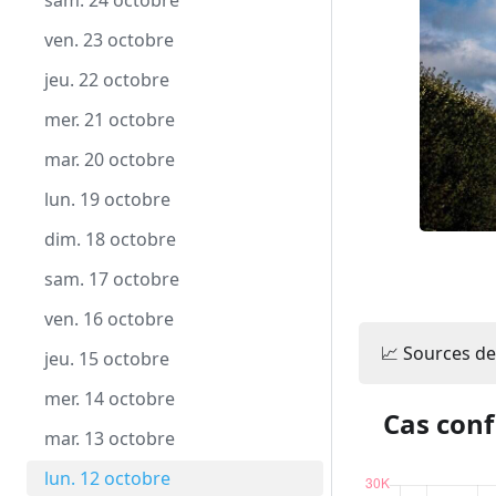
mar. 22 décembre
dim. 22 novembre
sam. 24 octobre
lun. 21 décembre
sam. 21 novembre
ven. 23 octobre
dim. 20 décembre
ven. 20 novembre
jeu. 22 octobre
sam. 19 décembre
jeu. 19 novembre
mer. 21 octobre
ven. 18 décembre
mer. 18 novembre
mar. 20 octobre
jeu. 17 décembre
mar. 17 novembre
lun. 19 octobre
mer. 16 décembre
lun. 16 novembre
dim. 18 octobre
mar. 15 décembre
dim. 15 novembre
sam. 17 octobre
lun. 14 décembre
sam. 14 novembre
ven. 16 octobre
📈 Sources de
dim. 13 décembre
ven. 13 novembre
jeu. 15 octobre
sam. 12 décembre
jeu. 12 novembre
mer. 14 octobre
Cas conf
ven. 11 décembre
mer. 11 novembre
mar. 13 octobre
jeu. 10 décembre
mar. 10 novembre
lun. 12 octobre