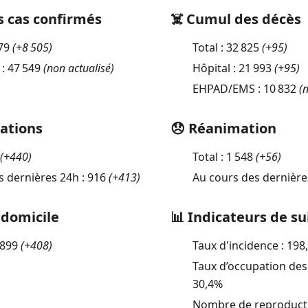
s cas confirmés
☠️ Cumul des décès
79
(
+8 505
)
Total :
32 825
(
+95
)
 :
47 549
(non actualisé)
Hôpital :
21 993
(
+95
)
EHPAD/EMS :
10 832
(n
sations
😞 Réanimation
(
+440
)
Total :
1 548
(
+56
)
s dernières 24h :
916
(
+413
)
Au cours des dernière
 domicile
📊 Indicateurs de su
 899
(
+408
)
Taux d'incidence :
198
Taux d’occupation des 
30,4
%
Nombre de reproductio