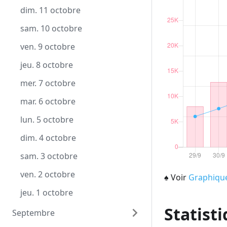
mer. 9 décembre
lun. 9 novembre
dim. 11 octobre
mar. 8 décembre
dim. 8 novembre
sam. 10 octobre
lun. 7 décembre
sam. 7 novembre
ven. 9 octobre
dim. 6 décembre
ven. 6 novembre
jeu. 8 octobre
sam. 5 décembre
jeu. 5 novembre
mer. 7 octobre
ven. 4 décembre
mer. 4 novembre
mar. 6 octobre
jeu. 3 décembre
mar. 3 novembre
lun. 5 octobre
mer. 2 décembre
lun. 2 novembre
dim. 4 octobre
mar. 1 décembre
dim. 1 novembre
sam. 3 octobre
ven. 2 octobre
♠
Voir
Graphiqu
jeu. 1 octobre
Statisti
Septembre