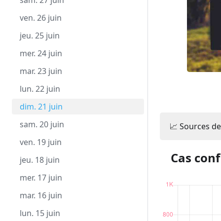
mar. 22 décembre
dim. 22 novembre
sam. 24 octobre
jeu. 24 septembre
mer. 26 août
lun. 27 juillet
sam. 27 juin
lun. 21 décembre
sam. 21 novembre
ven. 23 octobre
mer. 23 septembre
mar. 25 août
dim. 26 juillet
ven. 26 juin
dim. 20 décembre
ven. 20 novembre
jeu. 22 octobre
mar. 22 septembre
lun. 24 août
sam. 25 juillet
jeu. 25 juin
sam. 19 décembre
jeu. 19 novembre
mer. 21 octobre
lun. 21 septembre
dim. 23 août
ven. 24 juillet
mer. 24 juin
ven. 18 décembre
mer. 18 novembre
mar. 20 octobre
dim. 20 septembre
sam. 22 août
jeu. 23 juillet
mar. 23 juin
jeu. 17 décembre
mar. 17 novembre
lun. 19 octobre
sam. 19 septembre
ven. 21 août
mer. 22 juillet
lun. 22 juin
mer. 16 décembre
lun. 16 novembre
dim. 18 octobre
ven. 18 septembre
jeu. 20 août
mar. 21 juillet
dim. 21 juin
mar. 15 décembre
dim. 15 novembre
sam. 17 octobre
jeu. 17 septembre
mer. 19 août
lun. 20 juillet
sam. 20 juin
📈 Sources de
lun. 14 décembre
sam. 14 novembre
ven. 16 octobre
mer. 16 septembre
mar. 18 août
dim. 19 juillet
ven. 19 juin
Cas conf
dim. 13 décembre
ven. 13 novembre
jeu. 15 octobre
mar. 15 septembre
lun. 17 août
sam. 18 juillet
jeu. 18 juin
sam. 12 décembre
jeu. 12 novembre
mer. 14 octobre
lun. 14 septembre
dim. 16 août
ven. 17 juillet
mer. 17 juin
ven. 11 décembre
mer. 11 novembre
mar. 13 octobre
dim. 13 septembre
sam. 15 août
jeu. 16 juillet
mar. 16 juin
jeu. 10 décembre
mar. 10 novembre
lun. 12 octobre
sam. 12 septembre
ven. 14 août
mer. 15 juillet
lun. 15 juin