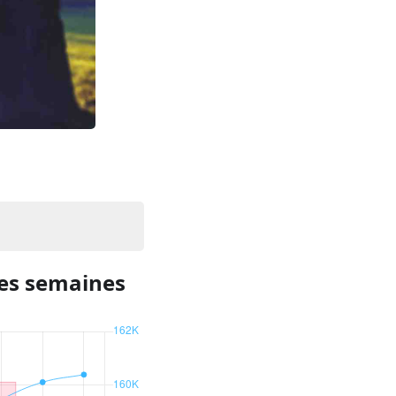
res semaines