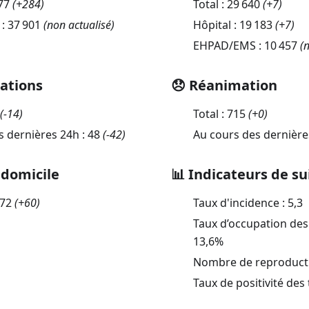
77
(
+284
)
Total :
29 640
(
+7
)
 :
37 901
(non actualisé)
Hôpital :
19 183
(
+7
)
EHPAD/EMS :
10 457
(n
sations
😞 Réanimation
(
-14
)
Total :
715
(
+0
)
s dernières 24h :
48
(
-42
)
Au cours des dernière
 domicile
📊 Indicateurs de su
372
(
+60
)
Taux d'incidence :
5,3
Taux d’occupation des 
13,6
%
Nombre de reproductio
Taux de positivité des