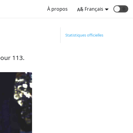
À propos
Français
🌞
Statistiques officielles
Jour 113.