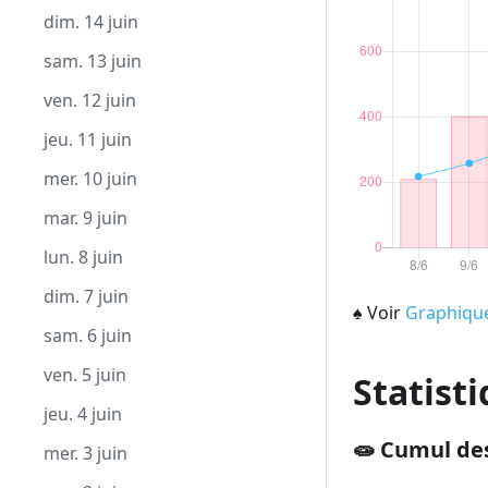
mer. 9 décembre
lun. 9 novembre
dim. 11 octobre
ven. 11 septembre
jeu. 13 août
mar. 14 juillet
dim. 14 juin
mar. 8 décembre
dim. 8 novembre
sam. 10 octobre
jeu. 10 septembre
mer. 12 août
lun. 13 juillet
sam. 13 juin
lun. 7 décembre
sam. 7 novembre
ven. 9 octobre
mer. 9 septembre
mar. 11 août
dim. 12 juillet
ven. 12 juin
dim. 6 décembre
ven. 6 novembre
jeu. 8 octobre
mar. 8 septembre
lun. 10 août
sam. 11 juillet
jeu. 11 juin
sam. 5 décembre
jeu. 5 novembre
mer. 7 octobre
lun. 7 septembre
dim. 9 août
ven. 10 juillet
mer. 10 juin
ven. 4 décembre
mer. 4 novembre
mar. 6 octobre
dim. 6 septembre
sam. 8 août
jeu. 9 juillet
mar. 9 juin
jeu. 3 décembre
mar. 3 novembre
lun. 5 octobre
sam. 5 septembre
ven. 7 août
mer. 8 juillet
lun. 8 juin
mer. 2 décembre
lun. 2 novembre
dim. 4 octobre
ven. 4 septembre
jeu. 6 août
mar. 7 juillet
dim. 7 juin
♠
Voir
Graphiqu
mar. 1 décembre
dim. 1 novembre
sam. 3 octobre
jeu. 3 septembre
mer. 5 août
lun. 6 juillet
sam. 6 juin
ven. 2 octobre
mer. 2 septembre
mar. 4 août
dim. 5 juillet
ven. 5 juin
Statisti
jeu. 1 octobre
mar. 1 septembre
lun. 3 août
sam. 4 juillet
jeu. 4 juin
🧫 Cumul de
dim. 2 août
ven. 3 juillet
mer. 3 juin