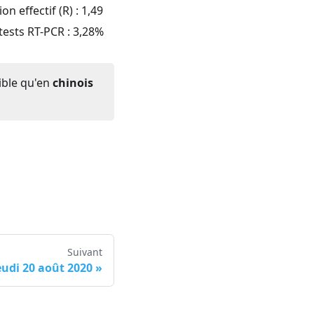
n effectif (R) :
1,49
 tests RT-PCR :
3,28
%
ible qu'en
chinois
Suivant
eudi 20 août 2020
»