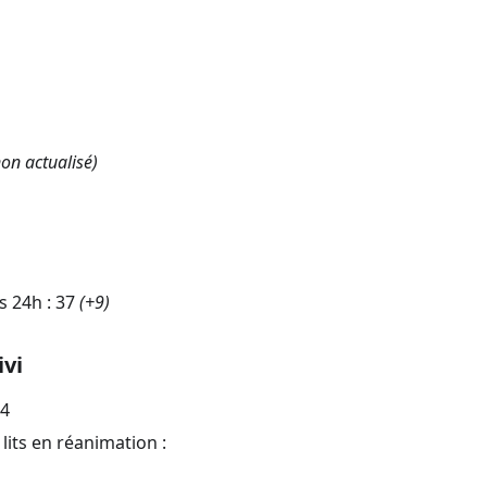
on actualisé)
s 24h :
37
(
+9
)
ivi
24
lits en réanimation :