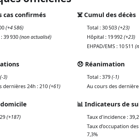
s cas confirmés
☠️ Cumul des décès
00
(
+4 586
)
Total :
30 503
(
+23
)
 :
39 930
(non actualisé)
Hôpital :
19 992
(
+23
)
EHPAD/EMS :
10 511
(n
sations
😞 Réanimation
(
-3
)
Total :
379
(
-1
)
s dernières 24h :
210
(
+61
)
Au cours des dernière
 domicile
📊 Indicateurs de su
829
(
+187
)
Taux d'incidence :
39,
Taux d’occupation des 
7,3
%