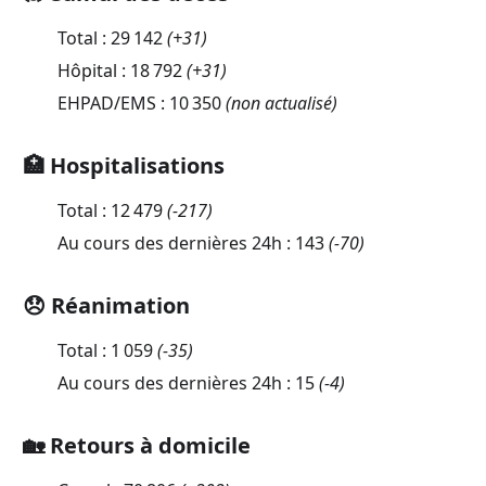
Total :
29 142
(
+31
)
Hôpital :
18 792
(
+31
)
EHPAD/EMS :
10 350
(non actualisé)
🏥 Hospitalisations
Total :
12 479
(
-217
)
Au cours des dernières 24h :
143
(
-70
)
😞 Réanimation
Total :
1 059
(
-35
)
Au cours des dernières 24h :
15
(
-4
)
🏡 Retours à domicile