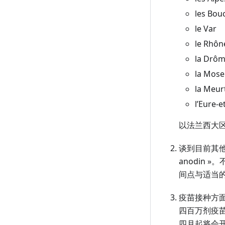
les Bou
le Var
le Rhôn
la Drô
la Mose
la Meur
l’Eure-et
以法兰西大区
谈到目前其他地区封
anodin
间点与适当
疫苗接种方
四百万剂疫苗
四月起将会开