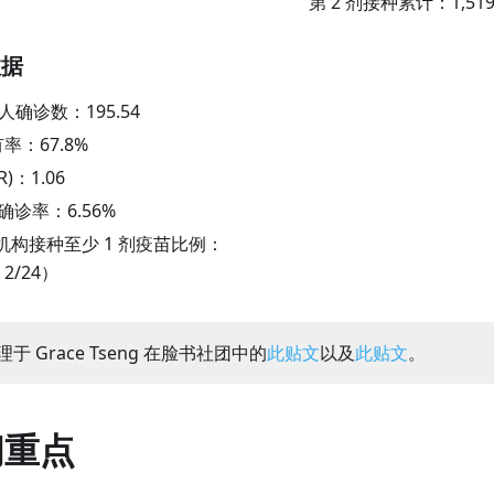
第 2 剂接种累计：
1,519
数据
万人确诊数：
195.54
有率：
67.8
%
R)：
1.06
阳性确诊率：
6.56
%
机构接种至少 1 剂疫苗比例：
 2/24）
于 Grace Tseng 在脸书社团中的
此贴文
以及
此贴文
。
闻重点