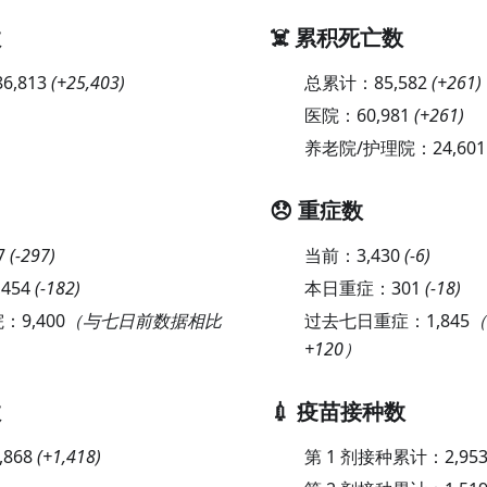
数
☠️ 累积死亡数
86,813
(
+25,403
)
总累计：
85,582
(
+261
)
医院：
60,981
(
+261
)
养老院/护理院：
24,601
😞 重症数
7
(
-297
)
当前：
3,430
(
-6
)
,454
(
-182
)
本日重症：
301
(
-18
)
院：
9,400
（与七日前数据相比
过去七日重症：
1,845
（
+120）
数
💉 疫苗接种数
,868
(
+1,418
)
第 1 剂接种累计：
2,953