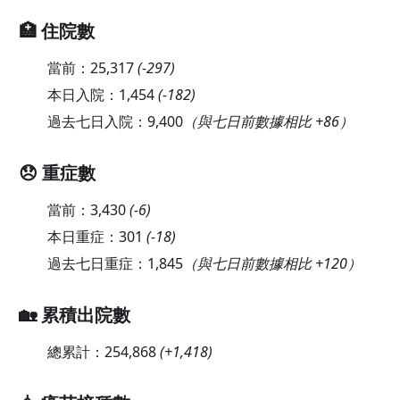
🏥 住院數
當前：
25,317
(
-297
)
本日入院：
1,454
(
-182
)
過去七日入院：
9,400
（與七日前數據相比 +86）
😞 重症數
當前：
3,430
(
-6
)
本日重症：
301
(
-18
)
過去七日重症：
1,845
（與七日前數據相比 +120）
🏡 累積出院數
總累計：
254,868
(
+1,418
)