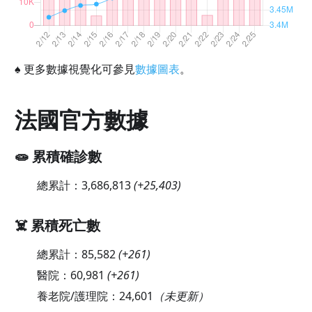
♠
更多數據視覺化可參見
數據圖表
。
法國官方數據
🧫 累積確診數
總累計：
3,686,813
(
+25,403
)
☠️ 累積死亡數
總累計：
85,582
(
+261
)
醫院：
60,981
(
+261
)
養老院/護理院：
24,601
（未更新）