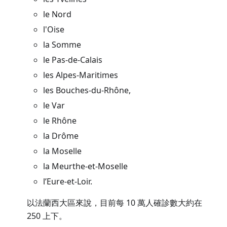
le Nord
l'Oise
la Somme
le Pas-de-Calais
les Alpes-Maritimes
les Bouches-du-Rhône,
le Var
le Rhône
la Drôme
la Moselle
la Meurthe-et-Moselle
l’Eure-et-Loir.
以法蘭西大區來說，目前每 10 萬人確診數大約在
250 上下。