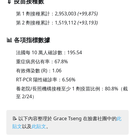
💉 疫苗接種數
第 1 劑接種累計：
2,953,003
(
+99,875
)
第 2 劑接種累計：
1,519,112
(
+93,193
)
📊 各項指標數據
法國每 10 萬人確診數：
195.54
重症病房佔有率：
67.8
%
有效傳染數 (R)：
1.06
RT-PCR 陽性確診率：
6.56
%
養老院/長照機構接種至少 1 劑疫苗比例：80.8%（截
至 2/24）
📝 以下內容整理於 Grace Tseng 在臉書社團中的
此
貼文
以及
此貼文
。