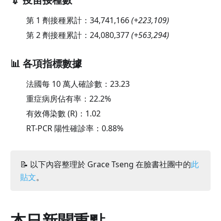
第 1 劑接種累計：
34,741,166
(
+223,109
)
第 2 劑接種累計：
24,080,377
(
+563,294
)
📊 各項指標數據
法國每 10 萬人確診數：
23.23
重症病房佔有率：
22.2
%
有效傳染數 (R)：
1.02
RT-PCR 陽性確診率：
0.88
%
📝 以下內容整理於 Grace Tseng 在臉書社團中的
此
貼文
。
本日新聞重點