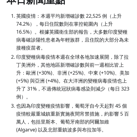
英國疫情：本週平均新增確診數 22,525 例（上升
74.2%），每日住院數則在掌控範圍內（上升
16.5%）。根據英國衛生部的報告，大多數印度變種
病毒確診陽性患者為年輕族群，且住院的大部分為未
接種疫苗者。
印度變種病毒疫情本週在全球各地加速展開，除了拉
丁美洲外，其他地區新增確診數與前一週相比皆上
升：歐洲 (+30%)、非洲 (+25%)、中東 (+10%)、美加
(+5%) 與亞洲 (+4%)。在大洋洲的變種病毒疫情也上
升了 31%，不過傳統冠狀病毒感染則減少（每日 323
例）。
也因為印度變種疫情影響，葡萄牙自今天起對 45 個
疫情較嚴重城鎮重新實施夜間宵禁措施，約影響 5 百
萬人，包括里斯本、葡萄牙南部的阿爾加維
(Algarve) 以及北部重鎮波多與布拉加等。