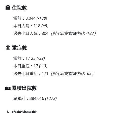
🏥 住院數
當前：
8,044
(
-188
)
本日入院：
118
(
+9
)
過去七日入院：
804
（與七日前數據相比 -183）
😞 重症數
當前：
1,123
(
-39
)
本日重症：
17
(
-13
)
過去七日重症：
171
（與七日前數據相比 -65）
🏡 累積出院數
總累計：
384,616
(
+278
)
💉 疫苗接種數