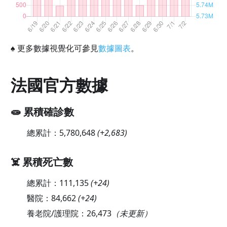
♠
更多數據視覺化可參見
數據圖表
。
法國官方數據
🧫 累積確診數
總累計：
5,780,648
(
+2,683
)
☠️ 累積死亡數
總累計：
111,135
(
+24
)
醫院：
84,662
(
+24
)
養老院/護理院：
26,473
（未更新）