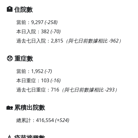
🏥 住院數
當前：
9,297
(
-258
)
本日入院：
382
(
-70
)
過去七日入院：
2,815
（與七日前數據相比 -962）
😞 重症數
當前：
1,952
(
-7
)
本日重症：
103
(
-16
)
過去七日重症：
716
（與七日前數據相比 -293）
🏡 累積出院數
總累計：
416,554
(
+524
)
💉 疫苗接種數