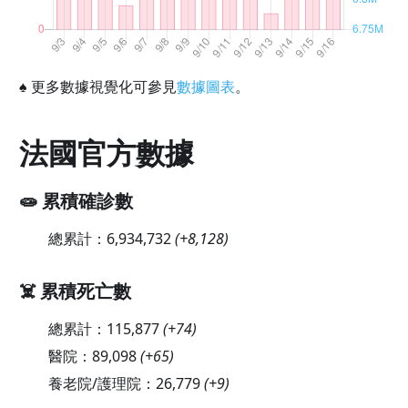
♠
更多數據視覺化可參見
數據圖表
。
法國官方數據
🧫 累積確診數
總累計：
6,934,732
(
+8,128
)
☠️ 累積死亡數
總累計：
115,877
(
+74
)
醫院：
89,098
(
+65
)
養老院/護理院：
26,779
(
+9
)