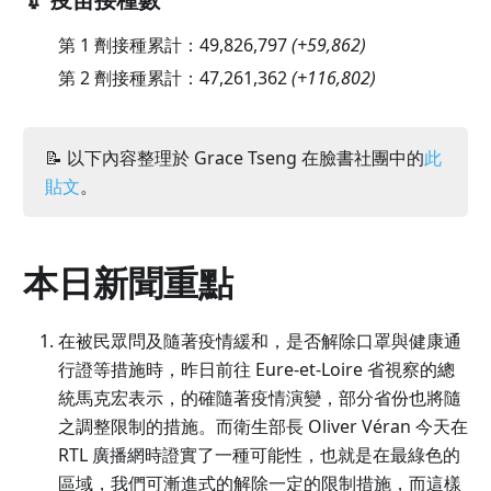
第 1 劑接種累計：
49,826,797
(
+59,862
)
第 2 劑接種累計：
47,261,362
(
+116,802
)
📝 以下內容整理於 Grace Tseng 在臉書社團中的
此
貼文
。
本日新聞重點
在被民眾問及隨著疫情緩和，是否解除口罩與健康通
行證等措施時，昨日前往 Eure-et-Loire 省視察的總
統馬克宏表示，的確隨著疫情演變，部分省份也將隨
之調整限制的措施。而衛生部長 Oliver Véran 今天在
RTL 廣播網時證實了一種可能性，也就是在最綠色的
區域，我們可漸進式的解除一定的限制措施，而這樣