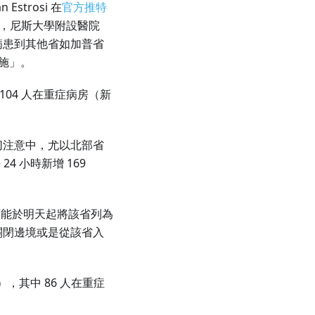
strosi 在
官方推特
和，尼斯大學附設醫院
病患到其他省如加普省
施」。
 104 人在重症病房（新
切注意中，尤以北部省
 24 小時新增 169
府可能於明天起將該省列為
關閉邊境或是從該省入
），其中 86 人在重症