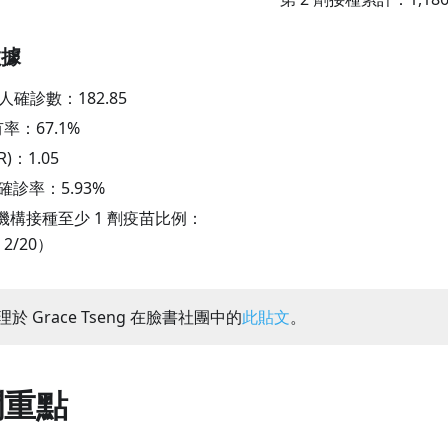
數據
萬人確診數：
182.85
有率：
67.1
%
R)：
1.05
陽性確診率：
5.93
%
機構接種至少 1 劑疫苗比例：
 2/20）
於 Grace Tseng 在臉書社團中的
此貼文
。
聞重點