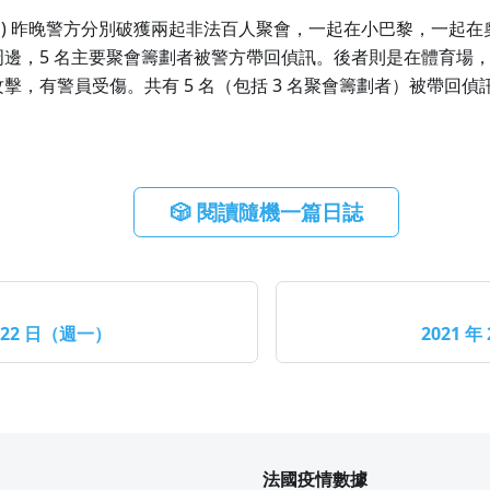
u
) 昨晚警方分別破獲兩起非法百人聚會，一起在小巴黎，一起在奧利 
周邊，5 名主要聚會籌劃者被警方帶回偵訊。後者則是在體育場
擊，有警員受傷。共有 5 名（包括 3 名聚會籌劃者）被帶回偵訊
🎲 閱讀隨機一篇日誌
月 22 日（週一）
2021 年
法國疫情數據