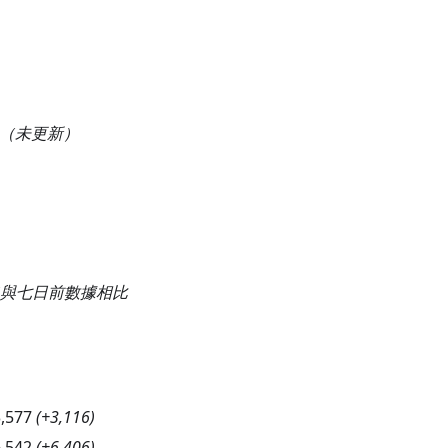
（未更新）
與七日前數據相比
,577
(
+3,116
)
,542
(
+6,406
)