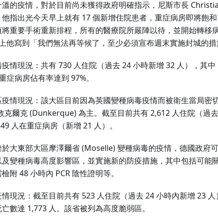
的疫情，對於目前尚未獲得政府明確指示，尼斯市長 Christian E
。他指出光今天早上就有 17 個新增住院患者，重症病房即將飽
也必須將重要手術重新排程，所有的醫療院所嚴陣以待，並開始轉移
推特上他寫到「我們無法再等候了，至少必須宣布週末實施封城的措
情現況：共有 730 人住院（過去 24 小時新增 32 人），其中
。重症病房佔有率達到 97%。
區疫情現況：該大區目前因為英國變種病毒疫情而被衛生當局密
及敦克爾克 (Dunkerque) 為主。截至目前共有 2,612 人住院（過去
49 人在重症病房（新增 21 人）。
有鑒於大東部大區摩澤爾省 (Moselle) 變種病毒的疫情，德國政
以及變種病毒高度影響區，並實施新的防疫措施，其中包括可能
附 48 小時內 PCR 陰性證明等。
現況：截至目前共有 523 人住院（過去 24 小時內新增 23 人
亡數達 1,773 人。該省被列為高度脆弱區。