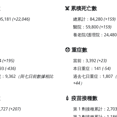
數
☠️ 累積死亡數
05,181
(
+22,046
)
總累計：
84,280
(
+159
)
醫院：
59,800
(
+159
)
養老院/護理院：
24,480
😞 重症數
4
(
+195
)
當前：
3,392
(
+23
)
93
(
-436
)
本日重症：
141
(
-54
)
院：
9,362
（與七日前數據相比
過去七日重症：
1,807
（
+44）
數
💉 疫苗接種數
,727
(
+207
)
第 1 劑接種累計：
2,703
第 2 劑接種累計：
1,186