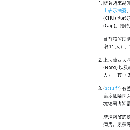
隨著越來越升溫
1 月 10 日（週日）
上表示擔憂
1 月 9 日（週六）
(CHU) 
1 月 8 日（週五）
(Gap)。
1 月 7 日（週四）
目前該省疫情疫
1 月 6 日（週三）
增 11 人）
1 月 5 日（週二）
上法蘭西大
1 月 4 日（週一）
(Nord) 以
人），其中 3
1 月 3 日（週日）
1 月 2 日（週六）
(
actu.fr
) 
高度風險區
1 月 1 日（週五）
境德國者皆需檢
摩澤爾省的疫情
病房。累積死