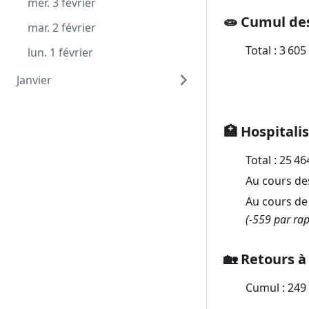
jeu. 1 juillet
mar. 1 juin
lun. 3 mai
sam. 3 avril
ven. 5 mars
mer. 3 février
🧫 Cumul de
dim. 2 mai
ven. 2 avril
jeu. 4 mars
mar. 2 février
Total :
3 605
sam. 1 mai
jeu. 1 avril
mer. 3 mars
lun. 1 février
mar. 2 mars
Janvier
lun. 1 mars
dim. 31 janvier
🏥 Hospitali
sam. 30 janvier
ven. 29 janvier
Total :
25 46
jeu. 28 janvier
Au cours de
Au cours de
mer. 27 janvier
(-559 par rap
mar. 26 janvier
lun. 25 janvier
🏡 Retours à
dim. 24 janvier
Cumul :
249
sam. 23 janvier