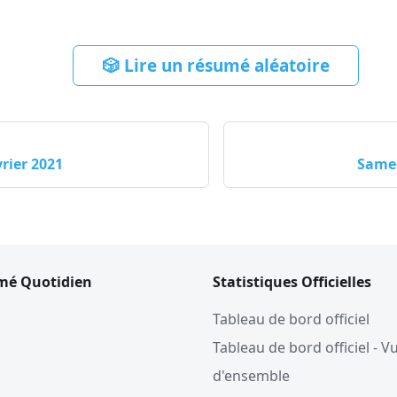
🎲 Lire un résumé aléatoire
vrier 2021
Samed
mé Quotidien
Statistiques Officielles
Tableau de bord officiel
Tableau de bord officiel - V
d'ensemble