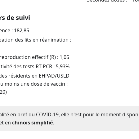
rs de suivi
ence :
182,85
ation des lits en réanimation :
eproduction effectif (R) :
1,05
tivité des tests RT-PCR :
5,93
%
des résidents en EHPAD/USLD
au moins une dose de vaccin :
20)
ualité en bref du COVID-19, elle n'est pour le moment dispon
et en
chinois simplifié
.