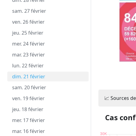
ven. 1 octobre
jeu. 23 septembre
mer. 25 août
lun. 26 juillet
sam. 26 juin
ven. 28 mai
mer. 28 avril
mar. 30 mars
dim. 28 février
mer. 22 septembre
mar. 24 août
dim. 25 juillet
ven. 25 juin
jeu. 27 mai
mar. 27 avril
lun. 29 mars
sam. 27 février
mar. 21 septembre
lun. 23 août
sam. 24 juillet
jeu. 24 juin
mer. 26 mai
lun. 26 avril
dim. 28 mars
ven. 26 février
lun. 20 septembre
dim. 22 août
ven. 23 juillet
mer. 23 juin
mar. 25 mai
dim. 25 avril
sam. 27 mars
jeu. 25 février
dim. 19 septembre
sam. 21 août
jeu. 22 juillet
mar. 22 juin
lun. 24 mai
sam. 24 avril
ven. 26 mars
mer. 24 février
sam. 18 septembre
ven. 20 août
mer. 21 juillet
lun. 21 juin
dim. 23 mai
ven. 23 avril
jeu. 25 mars
mar. 23 février
ven. 17 septembre
jeu. 19 août
mar. 20 juillet
dim. 20 juin
sam. 22 mai
jeu. 22 avril
mer. 24 mars
lun. 22 février
jeu. 16 septembre
mer. 18 août
lun. 19 juillet
sam. 19 juin
ven. 21 mai
mer. 21 avril
mar. 23 mars
dim. 21 février
mer. 15 septembre
mar. 17 août
dim. 18 juillet
ven. 18 juin
jeu. 20 mai
mar. 20 avril
lun. 22 mars
sam. 20 février
📈 Sources de
mar. 14 septembre
lun. 16 août
sam. 17 juillet
jeu. 17 juin
mer. 19 mai
lun. 19 avril
dim. 21 mars
ven. 19 février
lun. 13 septembre
dim. 15 août
ven. 16 juillet
mer. 16 juin
mar. 18 mai
dim. 18 avril
sam. 20 mars
jeu. 18 février
Cas conf
dim. 12 septembre
sam. 14 août
jeu. 15 juillet
mar. 15 juin
lun. 17 mai
sam. 17 avril
ven. 19 mars
mer. 17 février
sam. 11 septembre
ven. 13 août
mer. 14 juillet
lun. 14 juin
dim. 16 mai
ven. 16 avril
jeu. 18 mars
mar. 16 février