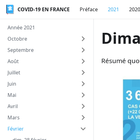
COVID-19 EN FRANCE
COVID-19 EN FRANCE
Préface
2021
202
Année 2021
Dima
Octobre
Septembre
sam. 9 octobre
Résumé quoti
Août
ven. 8 octobre
jeu. 30 septembre
Juillet
jeu. 7 octobre
mer. 29 septembre
mar. 31 août
Juin
mer. 6 octobre
mar. 28 septembre
lun. 30 août
sam. 31 juillet
Mai
mar. 5 octobre
lun. 27 septembre
dim. 29 août
ven. 30 juillet
mer. 30 juin
Avril
lun. 4 octobre
dim. 26 septembre
sam. 28 août
jeu. 29 juillet
mar. 29 juin
lun. 31 mai
Mars
dim. 3 octobre
sam. 25 septembre
ven. 27 août
mer. 28 juillet
lun. 28 juin
dim. 30 mai
ven. 30 avril
Février
sam. 2 octobre
ven. 24 septembre
jeu. 26 août
mar. 27 juillet
dim. 27 juin
sam. 29 mai
jeu. 29 avril
mer. 31 mars