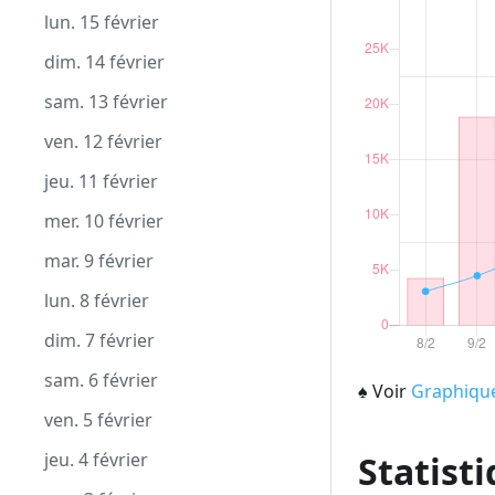
ven. 10 septembre
jeu. 12 août
mar. 13 juillet
dim. 13 juin
sam. 15 mai
jeu. 15 avril
mer. 17 mars
lun. 15 février
jeu. 9 septembre
mer. 11 août
lun. 12 juillet
sam. 12 juin
ven. 14 mai
mer. 14 avril
mar. 16 mars
dim. 14 février
mer. 8 septembre
mar. 10 août
dim. 11 juillet
ven. 11 juin
jeu. 13 mai
mar. 13 avril
lun. 15 mars
sam. 13 février
mar. 7 septembre
lun. 9 août
sam. 10 juillet
jeu. 10 juin
mer. 12 mai
lun. 12 avril
dim. 14 mars
ven. 12 février
lun. 6 septembre
dim. 8 août
ven. 9 juillet
mer. 9 juin
mar. 11 mai
dim. 11 avril
sam. 13 mars
jeu. 11 février
dim. 5 septembre
sam. 7 août
jeu. 8 juillet
mar. 8 juin
lun. 10 mai
sam. 10 avril
ven. 12 mars
mer. 10 février
sam. 4 septembre
ven. 6 août
mer. 7 juillet
lun. 7 juin
dim. 9 mai
ven. 9 avril
jeu. 11 mars
mar. 9 février
ven. 3 septembre
jeu. 5 août
mar. 6 juillet
dim. 6 juin
sam. 8 mai
jeu. 8 avril
mer. 10 mars
lun. 8 février
jeu. 2 septembre
mer. 4 août
lun. 5 juillet
sam. 5 juin
ven. 7 mai
mer. 7 avril
mar. 9 mars
dim. 7 février
mer. 1 septembre
mar. 3 août
dim. 4 juillet
ven. 4 juin
jeu. 6 mai
mar. 6 avril
lun. 8 mars
sam. 6 février
♠
Voir
Graphiqu
lun. 2 août
sam. 3 juillet
jeu. 3 juin
mer. 5 mai
lun. 5 avril
dim. 7 mars
ven. 5 février
Statisti
dim. 1 août
ven. 2 juillet
mer. 2 juin
mar. 4 mai
dim. 4 avril
sam. 6 mars
jeu. 4 février