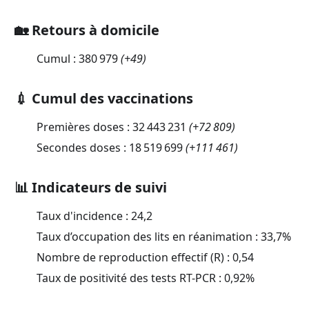
🏡 Retours à domicile
Cumul :
380 979
(
+49
)
💉 Cumul des vaccinations
Premières doses :
32 443 231
(
+72 809
)
Secondes doses :
18 519 699
(
+111 461
)
📊 Indicateurs de suivi
Taux d'incidence :
24,2
Taux d’occupation des lits en réanimation :
33,7
%
Nombre de reproduction effectif (R) :
0,54
Taux de positivité des tests RT-PCR :
0,92
%