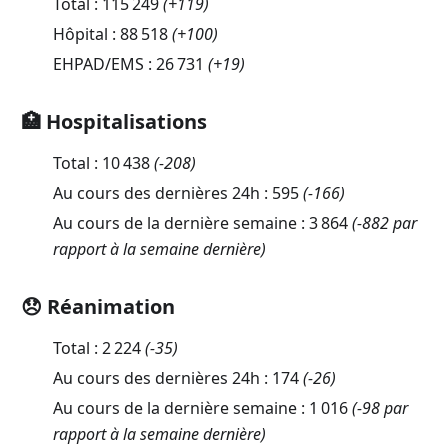
Total :
115 249
(
+119
)
Hôpital :
88 518
(
+100
)
EHPAD/EMS :
26 731
(
+19
)
🏥 Hospitalisations
Total :
10 438
(
-208
)
Au cours des dernières 24h :
595
(
-166
)
Au cours de la dernière semaine :
3 864
(-882 par
rapport à la semaine dernière)
😞 Réanimation
Total :
2 224
(
-35
)
Au cours des dernières 24h :
174
(
-26
)
Au cours de la dernière semaine :
1 016
(-98 par
rapport à la semaine dernière)