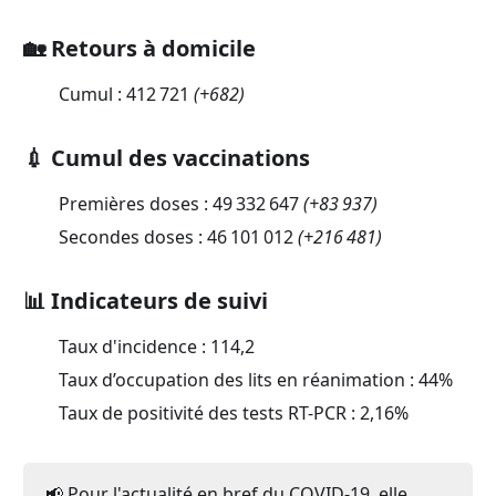
🏡 Retours à domicile
Cumul :
412 721
(
+682
)
💉 Cumul des vaccinations
Premières doses :
49 332 647
(
+83 937
)
Secondes doses :
46 101 012
(
+216 481
)
📊 Indicateurs de suivi
Taux d'incidence :
114,2
Taux d’occupation des lits en réanimation :
44
%
Taux de positivité des tests RT-PCR :
2,16
%
📢 Pour l'actualité en bref du COVID-19, elle