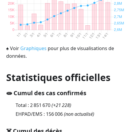
♠
Voir
Graphiques
pour plus de visualisations de
données.
Statistiques officielles
🧫 Cumul des cas confirmés
Total :
2 851 670
(
+21 228
)
EHPAD/EMS :
156 006
(non actualisé)
☠️ Cumul des décès