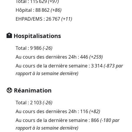
Total :
115 629
(
+97
)
Hôpital :
88 862
(
+86
)
EHPAD/EMS :
26 767
(
+11
)
🏥 Hospitalisations
Total :
9 986
(
-26
)
Au cours des dernières 24h :
446
(
+259
)
Au cours de la dernière semaine :
3 314
(-873 par
rapport à la semaine dernière)
😞 Réanimation
Total :
2 103
(
-26
)
Au cours des dernières 24h :
116
(
+82
)
Au cours de la dernière semaine :
866
(-180 par
rapport à la semaine dernière)