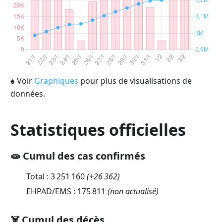
♠
Voir
Graphiques
pour plus de visualisations de
données.
Statistiques officielles
🧫 Cumul des cas confirmés
Total :
3 251 160
(
+26 362
)
EHPAD/EMS :
175 811
(non actualisé)
☠️ Cumul des décès