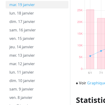
ven. 10 septembre
jeu. 12 août
mar. 13 juillet
dim. 13 juin
sam. 15 mai
jeu. 15 avril
mer. 17 mars
lun. 15 février
mar. 19 janvier
jeu. 9 septembre
mer. 11 août
lun. 12 juillet
sam. 12 juin
ven. 14 mai
mer. 14 avril
mar. 16 mars
dim. 14 février
lun. 18 janvier
mer. 8 septembre
mar. 10 août
dim. 11 juillet
ven. 11 juin
jeu. 13 mai
mar. 13 avril
lun. 15 mars
sam. 13 février
dim. 17 janvier
mar. 7 septembre
lun. 9 août
sam. 10 juillet
jeu. 10 juin
mer. 12 mai
lun. 12 avril
dim. 14 mars
ven. 12 février
sam. 16 janvier
lun. 6 septembre
dim. 8 août
ven. 9 juillet
mer. 9 juin
mar. 11 mai
dim. 11 avril
sam. 13 mars
jeu. 11 février
ven. 15 janvier
dim. 5 septembre
sam. 7 août
jeu. 8 juillet
mar. 8 juin
lun. 10 mai
sam. 10 avril
ven. 12 mars
mer. 10 février
jeu. 14 janvier
sam. 4 septembre
ven. 6 août
mer. 7 juillet
lun. 7 juin
dim. 9 mai
ven. 9 avril
jeu. 11 mars
mar. 9 février
mer. 13 janvier
ven. 3 septembre
jeu. 5 août
mar. 6 juillet
dim. 6 juin
sam. 8 mai
jeu. 8 avril
mer. 10 mars
lun. 8 février
mar. 12 janvier
jeu. 2 septembre
mer. 4 août
lun. 5 juillet
sam. 5 juin
ven. 7 mai
mer. 7 avril
mar. 9 mars
dim. 7 février
lun. 11 janvier
mer. 1 septembre
mar. 3 août
dim. 4 juillet
ven. 4 juin
jeu. 6 mai
mar. 6 avril
lun. 8 mars
sam. 6 février
dim. 10 janvier
♠
Voir
Graphiqu
lun. 2 août
sam. 3 juillet
jeu. 3 juin
mer. 5 mai
lun. 5 avril
dim. 7 mars
ven. 5 février
sam. 9 janvier
Statisti
dim. 1 août
ven. 2 juillet
mer. 2 juin
mar. 4 mai
dim. 4 avril
sam. 6 mars
jeu. 4 février
ven. 8 janvier