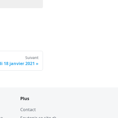
Suivant
i 18 janvier 2021
»
Plus
Contact