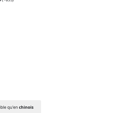
ible qu'en
chinois