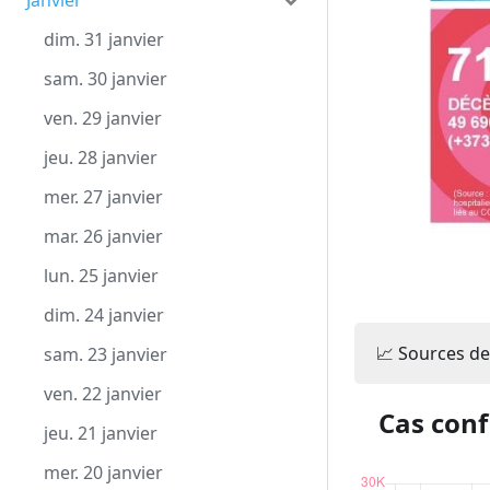
Janvier
ven. 1 octobre
jeu. 23 septembre
mer. 25 août
lun. 26 juillet
sam. 26 juin
ven. 28 mai
mer. 28 avril
mar. 30 mars
dim. 28 février
mer. 22 septembre
mar. 24 août
dim. 25 juillet
ven. 25 juin
jeu. 27 mai
mar. 27 avril
lun. 29 mars
sam. 27 février
dim. 31 janvier
mar. 21 septembre
lun. 23 août
sam. 24 juillet
jeu. 24 juin
mer. 26 mai
lun. 26 avril
dim. 28 mars
ven. 26 février
sam. 30 janvier
lun. 20 septembre
dim. 22 août
ven. 23 juillet
mer. 23 juin
mar. 25 mai
dim. 25 avril
sam. 27 mars
jeu. 25 février
ven. 29 janvier
dim. 19 septembre
sam. 21 août
jeu. 22 juillet
mar. 22 juin
lun. 24 mai
sam. 24 avril
ven. 26 mars
mer. 24 février
jeu. 28 janvier
sam. 18 septembre
ven. 20 août
mer. 21 juillet
lun. 21 juin
dim. 23 mai
ven. 23 avril
jeu. 25 mars
mar. 23 février
mer. 27 janvier
ven. 17 septembre
jeu. 19 août
mar. 20 juillet
dim. 20 juin
sam. 22 mai
jeu. 22 avril
mer. 24 mars
lun. 22 février
mar. 26 janvier
jeu. 16 septembre
mer. 18 août
lun. 19 juillet
sam. 19 juin
ven. 21 mai
mer. 21 avril
mar. 23 mars
dim. 21 février
lun. 25 janvier
mer. 15 septembre
mar. 17 août
dim. 18 juillet
ven. 18 juin
jeu. 20 mai
mar. 20 avril
lun. 22 mars
sam. 20 février
dim. 24 janvier
📈 Sources de
mar. 14 septembre
lun. 16 août
sam. 17 juillet
jeu. 17 juin
mer. 19 mai
lun. 19 avril
dim. 21 mars
ven. 19 février
sam. 23 janvier
lun. 13 septembre
dim. 15 août
ven. 16 juillet
mer. 16 juin
mar. 18 mai
dim. 18 avril
sam. 20 mars
jeu. 18 février
ven. 22 janvier
Cas conf
dim. 12 septembre
sam. 14 août
jeu. 15 juillet
mar. 15 juin
lun. 17 mai
sam. 17 avril
ven. 19 mars
mer. 17 février
jeu. 21 janvier
sam. 11 septembre
ven. 13 août
mer. 14 juillet
lun. 14 juin
dim. 16 mai
ven. 16 avril
jeu. 18 mars
mar. 16 février
mer. 20 janvier