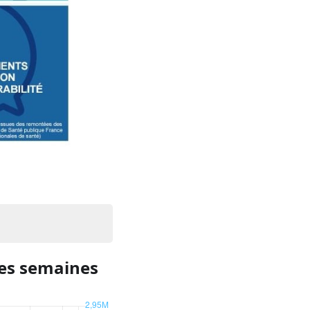
res semaines