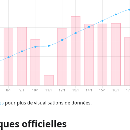
es
pour plus de visualisations de données.
ques officielles