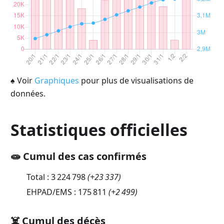
♠
Voir
Graphiques
pour plus de visualisations de
données.
Statistiques officielles
🧫 Cumul des cas confirmés
Total :
3 224 798
(
+23 337
)
EHPAD/EMS :
175 811
(
+2 499
)
☠️ Cumul des décès