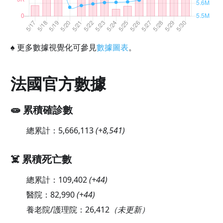
♠
更多數據視覺化可參見
數據圖表
。
法國官方數據
🧫 累積確診數
總累計：
5,666,113
(
+8,541
)
☠️ 累積死亡數
總累計：
109,402
(
+44
)
醫院：
82,990
(
+44
)
養老院/護理院：
26,412
（未更新）