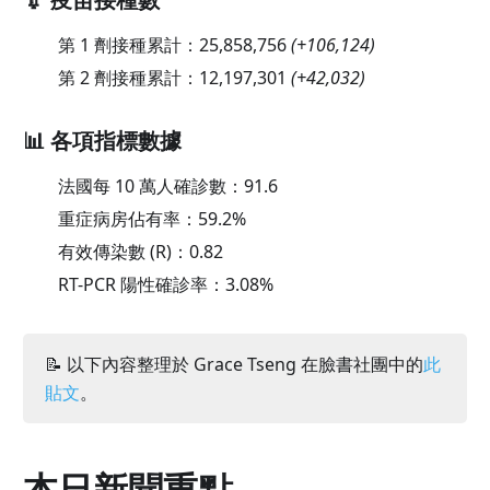
第 1 劑接種累計：
25,858,756
(
+106,124
)
第 2 劑接種累計：
12,197,301
(
+42,032
)
📊 各項指標數據
法國每 10 萬人確診數：
91.6
重症病房佔有率：
59.2
%
有效傳染數 (R)：
0.82
RT-PCR 陽性確診率：
3.08
%
📝 以下內容整理於 Grace Tseng 在臉書社團中的
此
貼文
。
本日新聞重點