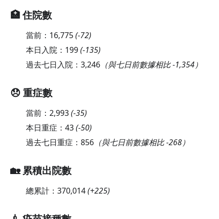
🏥 住院數
當前：
16,775
(
-72
)
本日入院：
199
(
-135
)
過去七日入院：
3,246
（與七日前數據相比 -1,354）
😞 重症數
當前：
2,993
(
-35
)
本日重症：
43
(
-50
)
過去七日重症：
856
（與七日前數據相比 -268）
🏡 累積出院數
總累計：
370,014
(
+225
)
💉 疫苗接種數