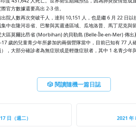
8 人與印度 431,642 人死亡。世界衛生組織預估，因為肺炎疫情
際官方數據還要高出 2-3 倍。
出院人數再次突破千人，達到 10,151 人，也是繼 6 月 22 
域集中在隆河谷省、巴黎與其週邊區域、瓜地洛普、馬丁尼克與
莫爾比昂省 (Morbihan) 的貝勒島 (Belle-Île-en-Mer
於 6-17 歲的兒童青少年所參加的兩個營隊當中，目前已知有 77 
），大部分確診者為無症狀或是輕微症狀者，其中 1 名青少年與
🎲 閱讀隨機一篇日誌
月 17 日（週二）
2021 年