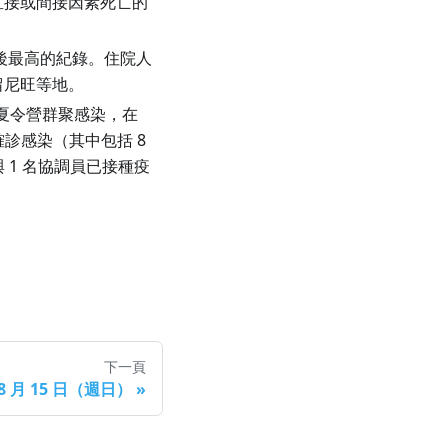
造成直接或間接因素死亡的
日以後最高的紀錄。住院人
留尼旺等地。
) 傳出夏令營群聚感染，在
人確診感染（其中包括 8
 1 名協調員已接種疫
下一頁
 8 月 15 日（週日）
»