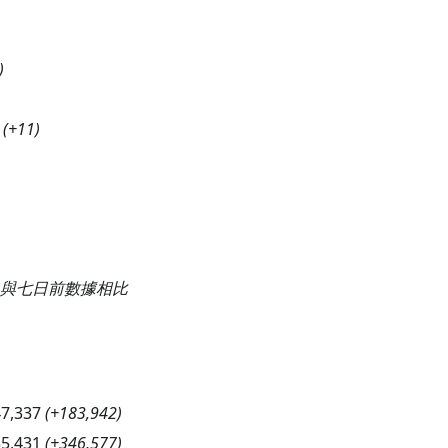
)
(
+11
)
與七日前數據相比
47,337
(
+183,942
)
35,431
(
+346,577
)