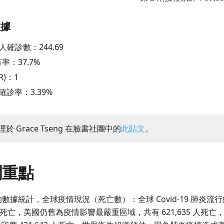
數據
萬人確診數：
244.69
有率：
37.7
%
R)：
1
陽性確診率：
3.39
%
於 Grace Tseng 在臉書社團中的
此貼文
。
聞重點
數據統計，全球疫情現況（死亡數）：全球 Covid-19 肺炎
06 人死亡，美國仍舊為疫情影響最嚴重區域，共有 621,635 人