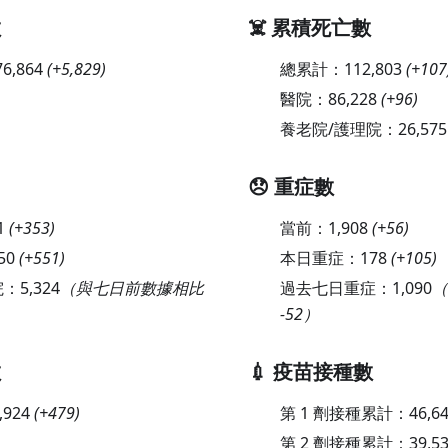
數
☠️ 累積死亡數
76,864
(
+5,829
)
總累計：
112,803
(
+107
醫院：
86,228
(
+96
)
養老院/護理院：
26,575
😞 重症數
1
(
+353
)
當前：
1,908
(
+56
)
50
(
+551
)
本日重症：
178
(
+105
)
院：
5,324
（與七日前數據相比
過去七日重症：
1,090
（
-52）
數
💉 疫苗接種數
,924
(
+479
)
第 1 劑接種累計：
46,6
第 2 劑接種累計：
39,5