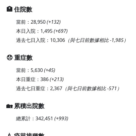
🏥 住院數
當前：
28,950
(
+132
)
本日入院：
1,495
(
+697
)
過去七日入院：
10,306
（與七日前數據相比 -1,985）
😞 重症數
當前：
5,630
(
+45
)
本日重症：
386
(
+213
)
過去七日重症：
2,367
（與七日前數據相比 -571）
🏡 累積出院數
總累計：
342,451
(
+993
)
💉 疫苗接種數