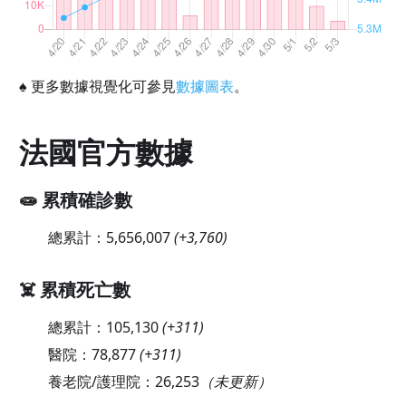
♠
更多數據視覺化可參見
數據圖表
。
法國官方數據
🧫 累積確診數
總累計：
5,656,007
(
+3,760
)
☠️ 累積死亡數
總累計：
105,130
(
+311
)
醫院：
78,877
(
+311
)
養老院/護理院：
26,253
（未更新）