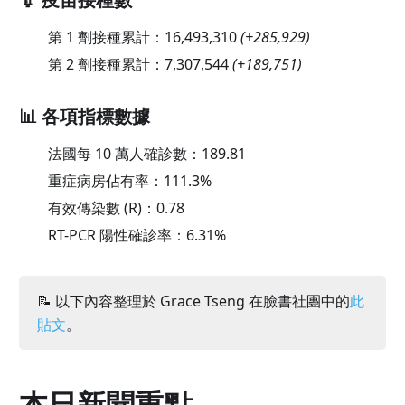
第 1 劑接種累計：
16,493,310
(
+285,929
)
第 2 劑接種累計：
7,307,544
(
+189,751
)
📊 各項指標數據
法國每 10 萬人確診數：
189.81
重症病房佔有率：
111.3
%
有效傳染數 (R)：
0.78
RT-PCR 陽性確診率：
6.31
%
📝 以下內容整理於 Grace Tseng 在臉書社團中的
此
貼文
。
本日新聞重點