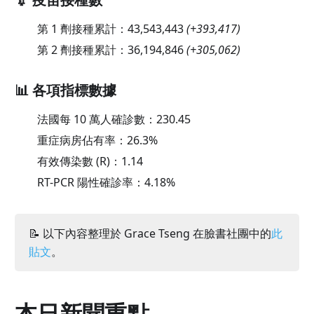
第 1 劑接種累計：
43,543,443
(
+393,417
)
第 2 劑接種累計：
36,194,846
(
+305,062
)
📊 各項指標數據
法國每 10 萬人確診數：
230.45
重症病房佔有率：
26.3
%
有效傳染數 (R)：
1.14
RT-PCR 陽性確診率：
4.18
%
📝 以下內容整理於 Grace Tseng 在臉書社團中的
此
貼文
。
本日新聞重點