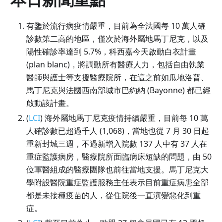
有鑒於流行病疫情嚴重，目前為全法國每 10 萬人確
診數第二高的地區，僅次於海外屬地馬丁尼克，以及
陽性確診率達到 5.7%，科西嘉今天啟動白衣計畫
(plan blanc)，將調動所有醫療人力，包括自由執業
醫師與護士等支援醫療院所，在這之前如瓜地洛普、
馬丁尼克與法國西南部城市巴約納 (Bayonne) 都已經
啟動該計畫。
(
LCI
) 海外屬地馬丁尼克疫情持續嚴重，目前每 10 萬
人確診數已超過千人 (1,068)，當地也從 7 月 30 日起
重新封城三週，不過新增入院數 137 人中有 37 人在
重症監護病房，醫療院所面臨病床短缺的問題，由 50
位軍醫組成的醫療團隊也前往當地支援。馬丁尼克大
學附設醫院重症監護服務主任表示目前重症病患全部
都是未接種疫苗的人，從住院後一直演變惡化到重
症。