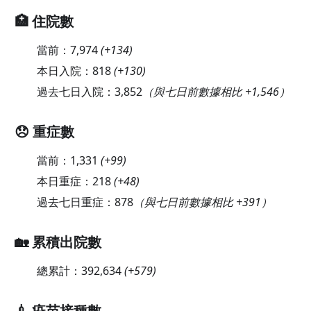
🏥 住院數
當前：
7,974
(
+134
)
本日入院：
818
(
+130
)
過去七日入院：
3,852
（與七日前數據相比 +1,546）
😞 重症數
當前：
1,331
(
+99
)
本日重症：
218
(
+48
)
過去七日重症：
878
（與七日前數據相比 +391）
🏡 累積出院數
總累計：
392,634
(
+579
)
💉 疫苗接種數