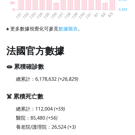
♠
更多數據視覺化可參見
數據圖表
。
法國官方數據
🧫 累積確診數
總累計：
6,178,632
(
+26,829
)
☠️ 累積死亡數
總累計：
112,004
(
+59
)
醫院：
85,480
(
+56
)
養老院/護理院：
26,524
(
+3
)