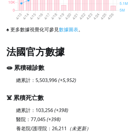
♠
更多數據視覺化可參見
數據圖表
。
法國官方數據
🧫 累積確診數
總累計：
5,503,996
(
+5,952
)
☠️ 累積死亡數
總累計：
103,256
(
+398
)
醫院：
77,045
(
+398
)
養老院/護理院：
26,211
（未更新）