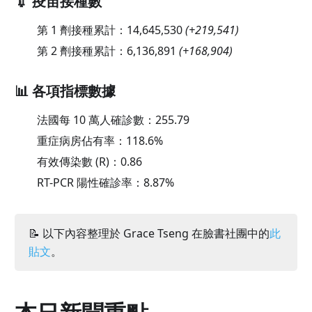
💉 疫苗接種數
第 1 劑接種累計：
14,645,530
(
+219,541
)
第 2 劑接種累計：
6,136,891
(
+168,904
)
📊 各項指標數據
法國每 10 萬人確診數：
255.79
重症病房佔有率：
118.6
%
有效傳染數 (R)：
0.86
RT-PCR 陽性確診率：
8.87
%
📝 以下內容整理於 Grace Tseng 在臉書社團中的
此
貼文
。