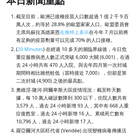
本日新聞重點
截至目前，歐洲已接種疫苗人口數超過 1 億 2 千 9 百
萬人次，約等於 28.8% 的歐盟家家人口。歐盟委員會
主席烏蘇拉馮德萊恩
在推特上表示
在今年 7 月以前將
有足夠的疫苗劑量可以完成 70% 的人口接種。
(
20 Minutes
) 在經過 10 多天的瀕臨界線後，今日危
重症服務病患人數正式突破 6,000 大關 (6,001)，在過
去 24 小時共有 470 人入院。與去年四月第一次封城
期間時相比雖然較低（當時接近 7,000），但卻是第
二次封城 (4,900) 之後的最高點。
奧維涅-隆河-阿爾卑斯大區疫情現況：截至昨天數
據，每 10 萬人確診數降到 300 以下，住院人數共有
3,579 人，過去 24 小時新增 93 人，其中有 668 人重
症復甦室，過去 24 小時新增 16 人。累積死亡數有
10,796 人，過去 24 小時新增 17 人。
羅亞爾河大區旺代省 (Vendée) 出現變種病毒傳播活