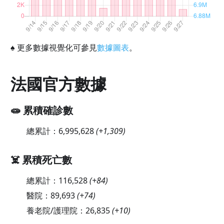
♠
更多數據視覺化可參見
數據圖表
。
法國官方數據
🧫 累積確診數
總累計：
6,995,628
(
+1,309
)
☠️ 累積死亡數
總累計：
116,528
(
+84
)
醫院：
89,693
(
+74
)
養老院/護理院：
26,835
(
+10
)