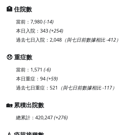
🏥 住院數
當前：
7,980
(
-14
)
本日入院：
343
(
+254
)
過去七日入院：
2,048
（與七日前數據相比 -412）
😞 重症數
當前：
1,571
(
-6
)
本日重症：
94
(
+59
)
過去七日重症：
521
（與七日前數據相比 -117）
🏡 累積出院數
總累計：
420,247
(
+276
)
💉 疫苗接種數