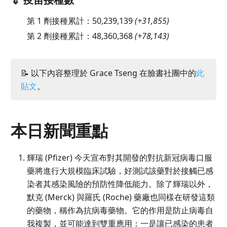
第 1 劑接種累計：
50,239,139
(
+31,855
)
第 2 劑接種累計：
48,360,368
(
+78,143
)
📝 以下內容整理於 Grace Tseng 在臉書社團中的
此
貼文
。
本日新聞重點
輝瑞 (Pfizer) 今天宣布對其開發的對抗新冠病毒口服
藥將進行大規模臨床試驗，好測試該藥對於接觸已感
染者其感染風險的預防性降低能力。除了輝瑞以外，
默克 (Merck) 與羅氏 (Roche) 藥廠也同樣在研發這類
的藥物，稱作為抗病毒藥物。它的作用是防止病毒自
我複製，並可能達到雙重應用：一是讓已感染的患者