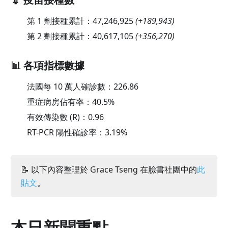
第 1 劑接種累計：
47,246,925
(
+189,943
)
第 2 劑接種累計：
40,617,105
(
+356,270
)
📊 各項指標數據
法國每 10 萬人確診數：
226.86
重症病房佔有率：
40.5
%
有效傳染數 (R)：
0.96
RT-PCR 陽性確診率：
3.19
%
📝 以下內容整理於 Grace Tseng 在臉書社團中的
此
貼文
。
本日新聞重點