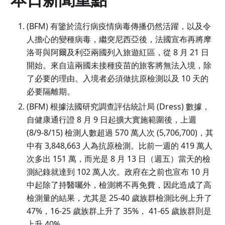
(BFM) 有鑒於流行病疫情病毒傳播仍然活躍，以及令
人擔心的變種病毒，繼突尼西亞後，法國宣布再將摩
洛哥與阿爾及利亞兩國列入旅遊紅區，從 8 月 21 日
開始。來自這兩國未接種疫苗的旅客將無法入境，除
了必要的理由。入境者必須做抗原檢測以及 10 天的
必要隔離期。
(BFM) 根據法國研究調查評估統計局 (Dress) 數據，
自健康通行證 8 月 9 日起擴大實施範圍後，上週
(8/9-8/15) 檢測人數超過 570 萬人次 (5,706,700)，其
中有 3,848,663 人為抗原檢測。比前一週的 419 萬人
次多出 151 萬，而光是 8 月 13 日（週五）當天的檢
測紀錄就達到 102 萬人次。政府在之前也宣布 10 月
中起除了持醫囑外，檢測將不再免費，因此造成了高
檢測量的結果，尤其是 25-40 歲族群檢測比例上升了
47%，16-25 歲族群上升了 35%， 41-65 歲族群則是
上升 40%。