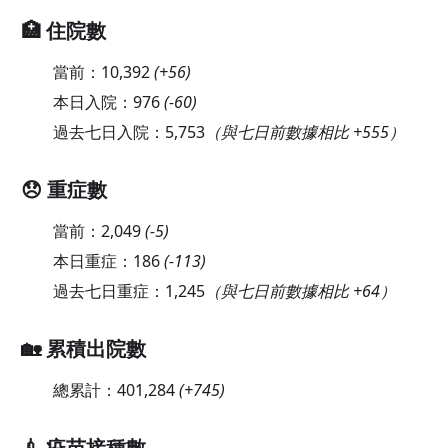
🏥 住院數
當前：
10,392
(
+56
)
本日入院：
976
(
-60
)
過去七日入院：
5,753
（與七日前數據相比 +555）
😞 重症數
當前：
2,049
(
-5
)
本日重症：
186
(
-113
)
過去七日重症：
1,245
（與七日前數據相比 +64）
🏡 累積出院數
總累計：
401,284
(
+745
)
💉 疫苗接種數