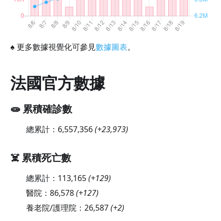
♠
更多數據視覺化可參見
數據圖表
。
法國官方數據
🧫 累積確診數
總累計：
6,557,356
(
+23,973
)
☠️ 累積死亡數
總累計：
113,165
(
+129
)
醫院：
86,578
(
+127
)
養老院/護理院：
26,587
(
+2
)