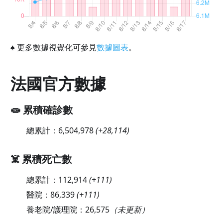
♠
更多數據視覺化可參見
數據圖表
。
法國官方數據
🧫 累積確診數
總累計：
6,504,978
(
+28,114
)
☠️ 累積死亡數
總累計：
112,914
(
+111
)
醫院：
86,339
(
+111
)
養老院/護理院：
26,575
（未更新）