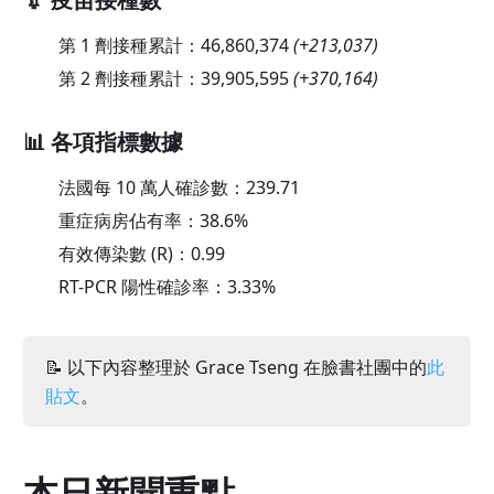
第 1 劑接種累計：
46,860,374
(
+213,037
)
第 2 劑接種累計：
39,905,595
(
+370,164
)
📊 各項指標數據
法國每 10 萬人確診數：
239.71
重症病房佔有率：
38.6
%
有效傳染數 (R)：
0.99
RT-PCR 陽性確診率：
3.33
%
📝 以下內容整理於 Grace Tseng 在臉書社團中的
此
貼文
。
本日新聞重點