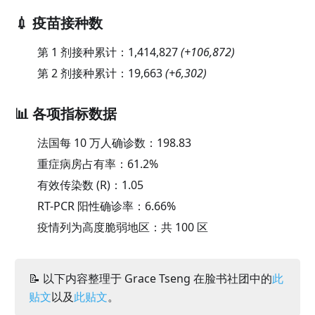
💉 疫苗接种数
第 1 剂接种累计：
1,414,827
(
+106,872
)
第 2 剂接种累计：
19,663
(
+6,302
)
📊 各项指标数据
法国每 10 万人确诊数：
198.83
重症病房占有率：
61.2
%
有效传染数 (R)：
1.05
RT-PCR 阳性确诊率：
6.66
%
疫情列为高度脆弱地区：共 100 区
📝 以下内容整理于 Grace Tseng 在脸书社团中的
此
贴文
以及
此贴文
。