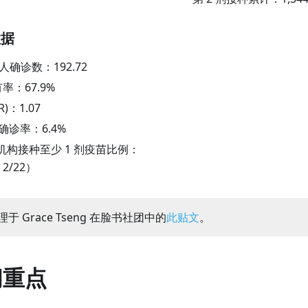
数据
万人确诊数：
192.72
有率：
67.9
%
R)：
1.07
阳性确诊率：
6.4
%
机构接种至少 1 剂疫苗比例：
 2/22）
于 Grace Tseng 在脸书社团中的
此贴文
。
闻重点