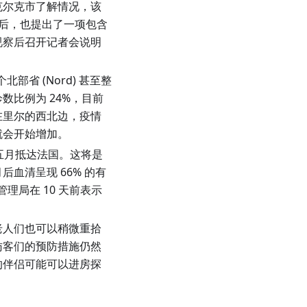
克尔克市了解情况，该
面后，也提出了一项包含
视察后召开记者会说明
省 (Nord) 甚至整
比例为 24%，目前
克在里尔的西北边，疫情
就会开始增加。
于五月抵达法国。这将是
血清呈现 66% 的有
理局在 10 天前表示
老人们也可以稍微重拾
访客们的预防措施仍然
的伴侣可能可以进房探
。