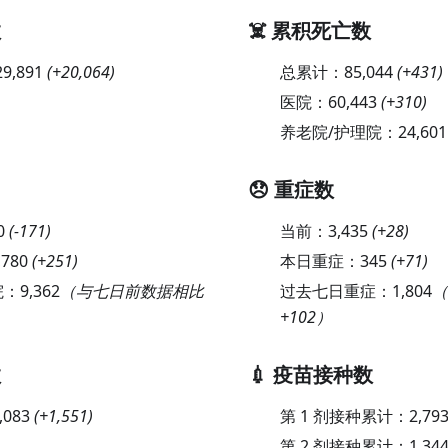
数
☠️ 累积死亡数
29,891
(
+20,064
)
总累计：
85,044
(
+431
)
医院：
60,443
(
+310
)
养老院/护理院：
24,601
😞 重症数
0
(
-171
)
当前：
3,435
(
+28
)
,780
(
+251
)
本日重症：
345
(
+71
)
院：
9,362
（与七日前数据相比
过去七日重症：
1,804
（
+102）
数
💉 疫苗接种数
,083
(
+1,551
)
第 1 剂接种累计：
2,793
第 2 剂接种累计：
1,344