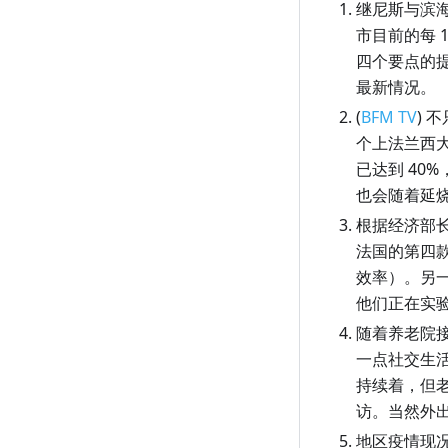
继尼斯与滨
1 月 10 日（周日）
市目前的每 
1 月 9 日（周六）
四个要点的
1 月 8 日（周五）
最新情况。
(
BFM TV
) 
1 月 7 日（周四）
个上法兰西
1 月 6 日（周三）
已达到 40
1 月 5 日（周二）
也会随着延
根据经济部长
1 月 4 日（周一）
法国的第四款
1 月 3 日（周日）
效率）。另一
1 月 2 日（周六）
他们正在实
随着养老院
1 月 1 日（周五）
一点社交生
持续着，但
访。当然外
地区疫情现