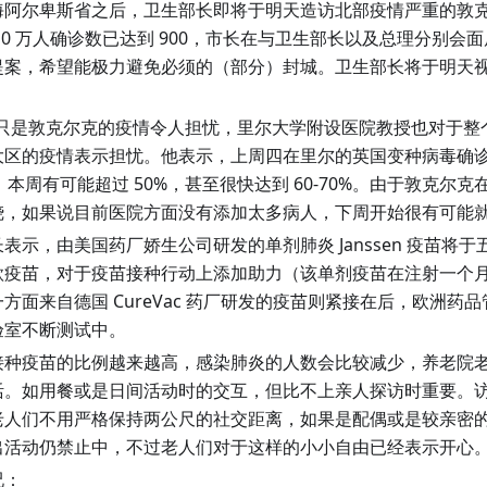
海阿尔卑斯省之后，卫生部长即将于明天造访北部疫情严重的敦
10 万人确诊数已达到 900，市长在与卫生部长以及总理分别会
提案，希望能极力避免必须的（部分）封城。卫生部长将于明天
不只是敦克尔克的疫情令人担忧，里尔大学附设医院教授也对于整个北部
大区的疫情表示担忧。他表示，上周四在里尔的英国变种病毒确诊数
%，本周有可能超过 50%，甚至很快达到 60-70%。由于敦克尔
烧，如果说目前医院方面没有添加太多病人，下周开始很有可能
表示，由美国药厂娇生公司研发的单剂肺炎 Janssen 疫苗将
疫苗，对于疫苗接种行动上添加助力（该单剂疫苗在注射一个月后
方面来自德国 CureVac 药厂研发的疫苗则紧接在后，欧洲药品管
验室不断测试中。
接种疫苗的比例越来越高，感染肺炎的人数会比较减少，养老院
活。如用餐或是日间活动时的交互，但比不上亲人探访时重要。
老人们不用严格保持两公尺的社交距离，如果是配偶或是较亲密
出活动仍禁止中，不过老人们对于这样的小小自由已经表示开心
况：