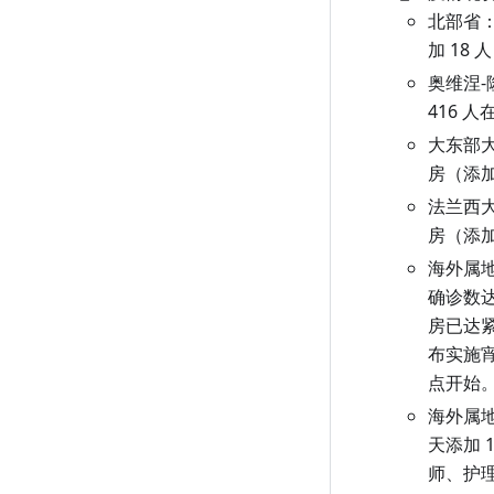
北部省：
加 18 
奥维涅-
416 
大东部大
房（添加
法兰西大
房（添加
海外属地
确诊数达
房已达紧
布实施宵
点开始
海外属地
天添加 
师、护