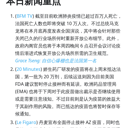
本日新闻重点
(
BFM TV
) 截至目前欧洲肺炎疫情已超过百万人死亡，
法国死亡人数也即将突破 10 万人次。不过总统马克
龙将在本月底再度发表全国演说，其中将会针对那些
关闭已久的行业场所何时重新开放公布细节。此外，
政府内阁官员也将于本周四晚间 6 点召开会议讨论疫
情后渐进式恢复开放公共场所所需的卫生规范。
Grace Tseng
:
自信心爆棚也是法国第一名
(
20 Minutes
) 娇生药厂研发的疫苗将在上周末抵达法
国，第一批为 20 万剂，后续运送则因为目前美国
FDA 建议暂时停止接种而有延误。欧洲药品管理局
(EMA) 也将于下周对于此疫苗做出裁示是否继续使用
或是需要注意须知。不过目前则是认为疫苗的效益大
于其副作用的风险。而已抵达的疫苗也将暂时保存等
候通知。
(
Le Figaro
) 丹麦宣布全面停止接种 AZ 疫苗，同时也