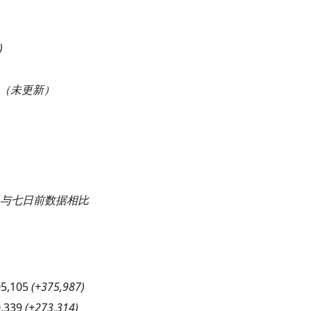
)
（未更新）
与七日前数据相比
05,105
(
+375,987
)
,339
(
+273,314
)