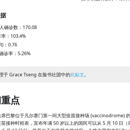
数据
万人确诊数：
170.08
有率：
103.4
%
R)：
0.76
阳性确诊率：
5.26
%
于 Grace Tseng 在脸书社团中的
此贴文
。
闻重点
席巴黎位于凡尔赛门第一间大型疫苗接种场 (vaccinodrome)
苗接种时程表，宣布年满 50 岁以上的国民可以从 5 月 10 