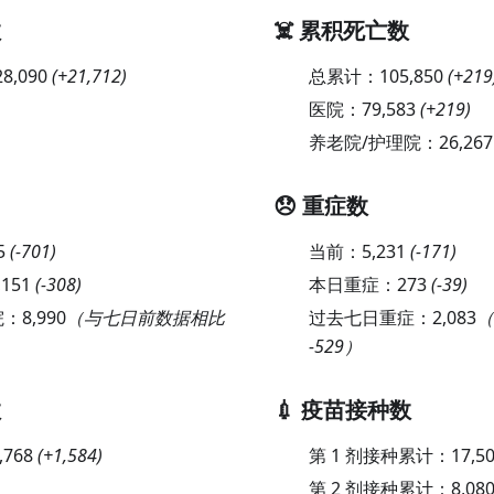
数
☠️ 累积死亡数
28,090
(
+21,712
)
总累计：
105,850
(
+219
医院：
79,583
(
+219
)
养老院/护理院：
26,267
😞 重症数
5
(
-701
)
当前：
5,231
(
-171
)
,151
(
-308
)
本日重症：
273
(
-39
)
院：
8,990
（与七日前数据相比
过去七日重症：
2,083
（
-529）
数
💉 疫苗接种数
,768
(
+1,584
)
第 1 剂接种累计：
17,5
第 2 剂接种累计：
8,080