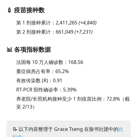
💉 疫苗接种数
第 1 剂接种累计：
2,411,265
(
+4,840
)
第 2 剂接种累计：
661,049
(
+7,231
)
📊 各项指标数据
法国每 10 万人确诊数：
168.56
重症病房占有率：
65.2
%
有效传染数 (R)：
0.91
RT-PCR 阳性确诊率：
5.39
%
养老院/长照机构接种至少 1 剂疫苗比例：72.8%（截
至 2/13）
📝 以下内容整理于 Grace Tseng 在脸书社团中的
此
贴文
。