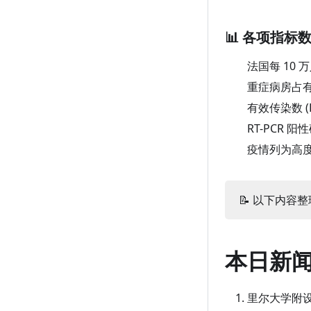
📊 各项指标
法国每 10 
重症病房占
有效传染数 (
RT-PCR 
疫情列为高度
📝 以下内容整理
本日新
里尔大学附设