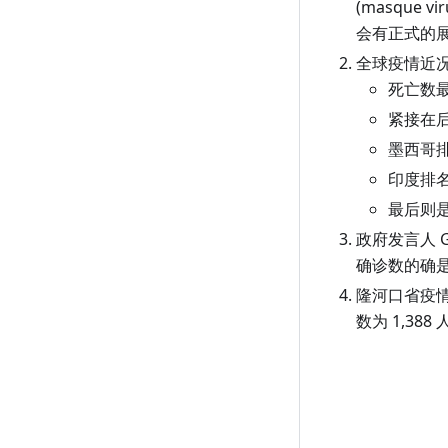
(masque
会有正式的
全球疫情近况：
死亡数最
紧接在后的
墨西哥排名
印度排名第
最后则是英
政府发言人 G
确诊数的确
隆河口省疫情
数为 1,38