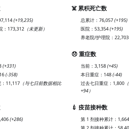
数
☠️ 累积死亡数
97,114
(
+19,235
)
总累计：
76,057
(
+195
)
院：
173,312
（未更新）
医院：
53,354
(
+195
)
养老院/护理院：
22,703
😞 重症数
3
(
+331
)
当前：
3,158
(
+45
)
16
(
-358
)
本日重症：
148
(
-44
)
院：
11,117
（与七日前数据相比
过去七日重症：
1,800
（
+94）
数
💉 疫苗接种数
,406
(
+286
)
第 1 剂接种累计：
1,664
第 2 剂接种累计：
58,4