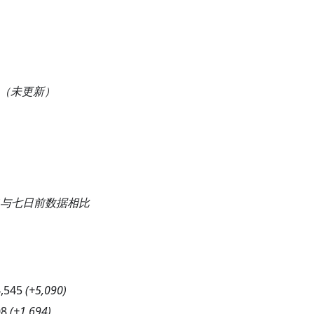
（未更新）
与七日前数据相比
,545
(
+5,090
)
08
(
+1,694
)