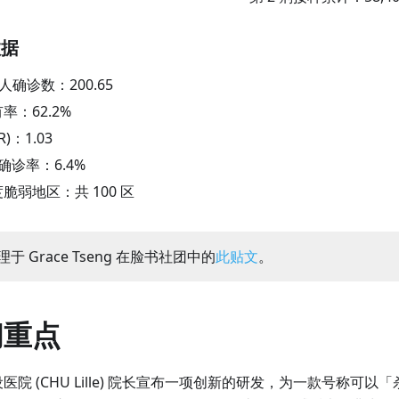
数据
万人确诊数：
200.65
有率：
62.2
%
R)：
1.03
阳性确诊率：
6.4
%
脆弱地区：共 100 区
于 Grace Tseng 在脸书社团中的
此贴文
。
闻重点
医院 (CHU Lille) 院长宣布一项创新的研发，为一款号称可